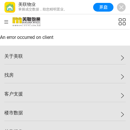
美联物业
开启
掌握成交数据，助您精明置业。
美联信心指数
77.1
较上周
0.7%
较上月
-0.4%
(
03/08/2026
)
HKD
ft²
全港指数
149.1
较上周
0%
较上月
0.4%
(
03/08/2026
)
An error occurred on client
港岛指数
157.4
较上周
-0.3%
较上月
-0.8%
(
03/08/2026
)
关于美联
九龙指数
156.4
较上周
-0.1%
较上月
0.3%
(
03/08/2026
)
美联集团
找房
新界指数
134.8
较上周
0.1%
较上月
0.9%
(
03/08/2026
)
投资者关系
美联信心指数
77.1
较上周
0.7%
较上月
-0.4%
(
03/08/2026
)
集团动态
一手新房
客户支援
人才招募
买房
网站地图
上车
自助放盘
楼市数据
减价
专业经纪人
低价
分行网络
指数