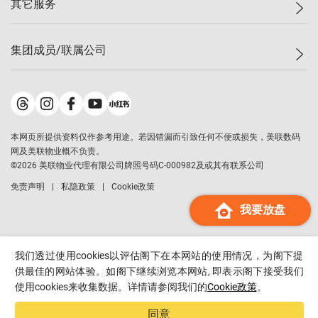
其它服务
美联豪宅
查询热线
信心指数
独家楼盘
联络我们
最新成交
小区专页
租房
集团成员/联属公司
按揭计算机
历史成交
大湾区专页
居屋专页
负担能力计算机
成交数据
楼市资讯
买卖流程
美联物业
转按计算机
小区成交排行榜
美联精英会
鋑联控股
*
缴款方式
地区百科
美联慈善基金
美联工商铺
*
本网页所提供资料仅作参考用途。若因错漏而引致任何不便或损失，美联数码
美善会
美联中国
网及美联物业概不负责。
地产经纪人管理协会
©
2026
美联物业代理有限公司牌照号码C-000982及或其有联系公司
美联澳门
申报已递交的购楼开盘
免责声明
私隐政策
Cookie政策
美联金融集团
我要放盘
美联移民顾问
美联升学顾问
美联测量师行
我们透过使用cookies以评估阁下在本网站的使用情况，为阁下提
香港置业
供最佳的网站体验。如阁下继续浏览本网站, 即表示阁下接受我们
使用cookies来收集数据。详情请参阅我们的
Cookie政策
。
经络按揭
美联会
同意