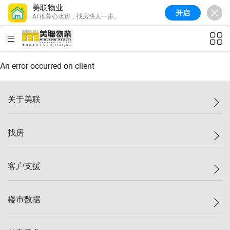
美联物业
开启
AI 推荐心水房，找房快人一步。
美联信心指数
77.1
较上周
0.7%
较上月
-0.4%
(
03/08/2026
)
HKD
ft²
全港指数
149.1
较上周
0%
较上月
0.4%
(
03/08/2026
)
An error occurred on client
港岛指数
157.4
较上周
-0.3%
较上月
-0.8%
(
03/08/2026
)
关于美联
九龙指数
156.4
较上周
-0.1%
较上月
0.3%
(
03/08/2026
)
美联集团
找房
新界指数
134.8
较上周
0.1%
较上月
0.9%
(
03/08/2026
)
投资者关系
美联信心指数
77.1
较上周
0.7%
较上月
-0.4%
(
03/08/2026
)
集团动态
一手新房
客户支援
人才招募
买房
网站地图
上车
自助放盘
楼市数据
减价
专业经纪人
低价
分行网络
指数