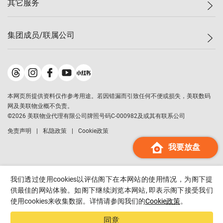
其它服务
美联豪宅
查询热线
信心指数
独家楼盘
联络我们
最新成交
小区专页
租房
集团成员/联属公司
按揭计算机
历史成交
大湾区专页
居屋专页
负担能力计算机
成交数据
楼市资讯
买卖流程
美联物业
转按计算机
小区成交排行榜
美联精英会
鋑联控股
*
缴款方式
地区百科
美联慈善基金
美联工商铺
*
本网页所提供资料仅作参考用途。若因错漏而引致任何不便或损失，美联数码
美善会
美联中国
网及美联物业概不负责。
地产经纪人管理协会
©
2026
美联物业代理有限公司牌照号码C-000982及或其有联系公司
美联澳门
申报已递交的购楼开盘
免责声明
私隐政策
Cookie政策
美联金融集团
我要放盘
美联移民顾问
美联升学顾问
美联测量师行
我们透过使用cookies以评估阁下在本网站的使用情况，为阁下提
香港置业
供最佳的网站体验。如阁下继续浏览本网站, 即表示阁下接受我们
使用cookies来收集数据。详情请参阅我们的
Cookie政策
。
经络按揭
美联会
同意