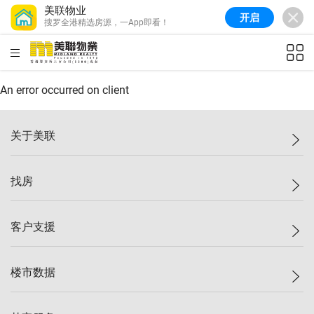
美联物业
开启
搜罗全港精选房源，一App即看！
美联信心指数
77.1
较上周
0.7%
较上月
-0.4%
(
03/08/2026
)
HKD
ft²
全港指数
149.1
较上周
0%
较上月
0.4%
(
03/08/2026
)
An error occurred on client
港岛指数
157.4
较上周
-0.3%
较上月
-0.8%
(
03/08/2026
)
关于美联
九龙指数
156.4
较上周
-0.1%
较上月
0.3%
(
03/08/2026
)
美联集团
找房
新界指数
134.8
较上周
0.1%
较上月
0.9%
(
03/08/2026
)
投资者关系
美联信心指数
77.1
较上周
0.7%
较上月
-0.4%
(
03/08/2026
)
集团动态
一手新房
客户支援
人才招募
买房
网站地图
上车
自助放盘
楼市数据
减价
专业经纪人
低价
分行网络
指数