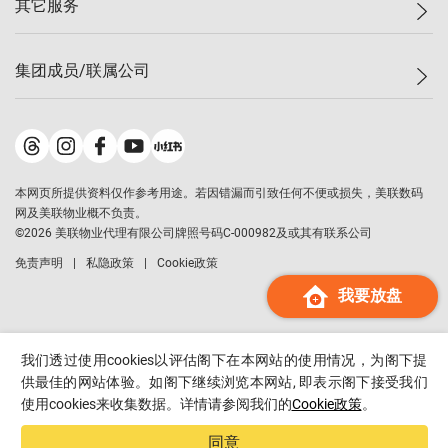
其它服务
美联豪宅
查询热线
信心指数
独家楼盘
联络我们
最新成交
小区专页
租房
集团成员/联属公司
按揭计算机
历史成交
大湾区专页
居屋专页
负担能力计算机
成交数据
楼市资讯
买卖流程
美联物业
转按计算机
小区成交排行榜
美联精英会
鋑联控股
*
缴款方式
地区百科
美联慈善基金
美联工商铺
*
本网页所提供资料仅作参考用途。若因错漏而引致任何不便或损失，美联数码
美善会
美联中国
网及美联物业概不负责。
地产经纪人管理协会
©
2026
美联物业代理有限公司牌照号码C-000982及或其有联系公司
美联澳门
申报已递交的购楼开盘
免责声明
私隐政策
Cookie政策
美联金融集团
我要放盘
美联移民顾问
美联升学顾问
美联测量师行
我们透过使用cookies以评估阁下在本网站的使用情况，为阁下提
香港置业
供最佳的网站体验。如阁下继续浏览本网站, 即表示阁下接受我们
使用cookies来收集数据。详情请参阅我们的
Cookie政策
。
经络按揭
美联会
同意