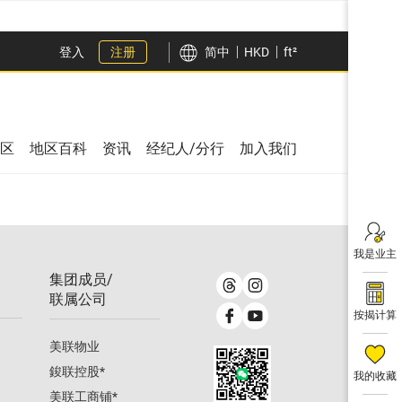
登入
注册
简中
HKD
ft²
区
地区百科
资讯
经纪人/分行
加入我们
我是业主
集团成员/
联属公司
按揭计算
美联物业
鋑联控股
*
我的收藏
美联工商铺
*