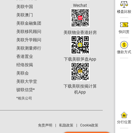
Wechat
美联中国
楼盘比较
美联澳门
美联金融集团
美联移民顾问
快闪赏
美联物业香港好房
美联升学顾问
美联测量师行
缴款方式
香港置业
下载美联笋盘App
经络按揭
美联会
美联大学堂
下载美联按揭计算
骏联信贷
*
机App
*相关公司
分行位置
免责声明
私隐政策
Cookie政策