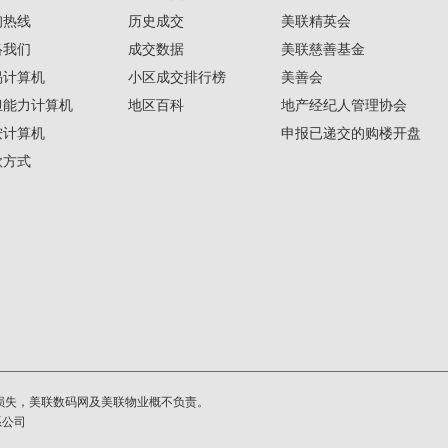
询热线
历史成交
美联精英会
络我们
成交数据
美联慈善基金
揭计算机
小区成交排行榜
美善会
担能力计算机
地区百科
地产经纪人管理协会
按计算机
申报已递交的购楼开盘
款方式
损失，美联数码网及美联物业概不负责。
系公司