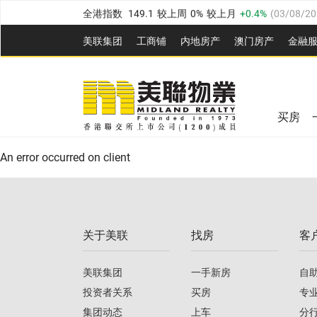
全港指数
149.1
较上周
0%
较上月
0.4%
(
03/08/20
港岛指数
157.4
较上周
-0.3%
较上月
-0.8%
(
03/08/
美联集团
工商铺
内地房产
澳⻔房产
金融
九龙指数
156.4
较上周
-0.1%
较上月
0.3%
(
03/08
美联信心指数
77.1
较上周
0.7%
较上月
-0.4%
(
03/
新界指数
134.8
较上周
0.1%
较上月
0.9%
(
03/08
全港指数
149.1
较上周
0%
较上月
0.4%
(
03/08/20
美联信心指数
77.1
较上周
0.7%
较上月
-0.4%
(
03/
买房
港岛指数
157.4
较上周
-0.3%
较上月
-0.8%
(
03/08/
An error occurred on client
九龙指数
156.4
较上周
-0.1%
较上月
0.3%
(
03/08
新界指数
134.8
较上周
0.1%
较上月
0.9%
(
03/08
关于美联
找房
客
美联信心指数
77.1
较上周
0.7%
较上月
-0.4%
(
03/
美联集团
一手新房
自
投资者关系
买房
专
集团动态
上车
分