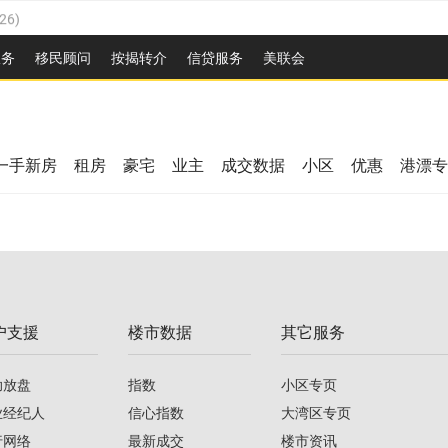
26
)
2026
)
服务
移民顾问
按揭转介
信贷服务
美联会
/2026
)
08/2026
)
/2026
)
26
)
08/2026
)
一手新房
租房
豪宅
业主
成交数据
小区
优惠
港漂专
2026
)
/2026
)
/2026
)
户支援
楼市数据
其它服务
08/2026
)
助放盘
指数
小区专页
业经纪人
信心指数
大湾区专页
行网络
最新成交
楼市资讯