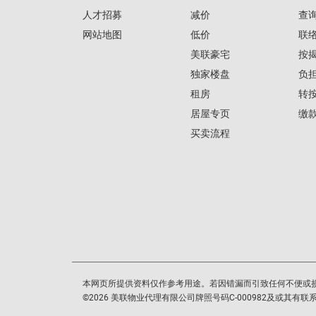
人才招募
减价
查
网站地图
低价
联
美联豪宅
按
独家楼盘
负
租房
转
居屋专页
缴
买卖流程
本网页所提供资料仅作参考用途。若因错漏而引致任何不便或
©
2026
美联物业代理有限公司牌照号码C-000982及或其有联