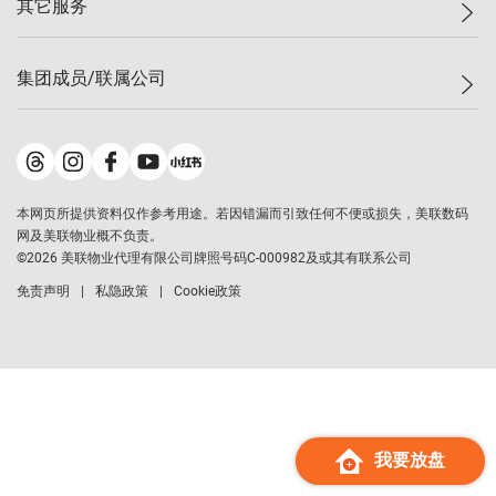
其它服务
美联豪宅
查询热线
信心指数
独家楼盘
联络我们
最新成交
小区专页
租房
集团成员/联属公司
按揭计算机
历史成交
大湾区专页
居屋专页
负担能力计算机
成交数据
楼市资讯
买卖流程
美联物业
转按计算机
小区成交排行榜
美联精英会
鋑联控股
*
缴款方式
地区百科
美联慈善基金
美联工商铺
*
本网页所提供资料仅作参考用途。若因错漏而引致任何不便或损失，美联数码
美善会
美联中国
网及美联物业概不负责。
地产经纪人管理协会
©
2026
美联物业代理有限公司牌照号码C-000982及或其有联系公司
美联澳门
申报已递交的购楼开盘
免责声明
私隐政策
Cookie政策
美联金融集团
美联移民顾问
美联升学顾问
美联测量师行
香港置业
经络按揭
我要放盘
美联会