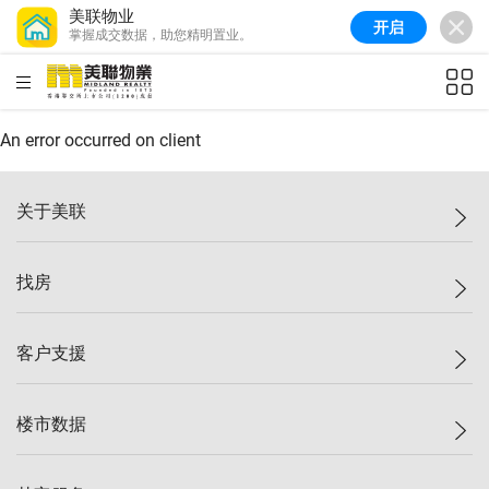
美联物业
开启
掌握成交数据，助您精明置业。
美联信心指数
77.1
较上周
0.7%
较上月
-0.4%
(
03/08/2026
)
HKD
ft²
全港指数
149.1
较上周
0%
较上月
0.4%
(
03/08/2026
)
An error occurred on client
港岛指数
157.4
较上周
-0.3%
较上月
-0.8%
(
03/08/2026
)
关于美联
九龙指数
156.4
较上周
-0.1%
较上月
0.3%
(
03/08/2026
)
美联集团
找房
新界指数
134.8
较上周
0.1%
较上月
0.9%
(
03/08/2026
)
投资者关系
美联信心指数
77.1
较上周
0.7%
较上月
-0.4%
(
03/08/2026
)
集团动态
一手新房
客户支援
人才招募
买房
网站地图
上车
自助放盘
楼市数据
减价
专业经纪人
低价
分行网络
指数