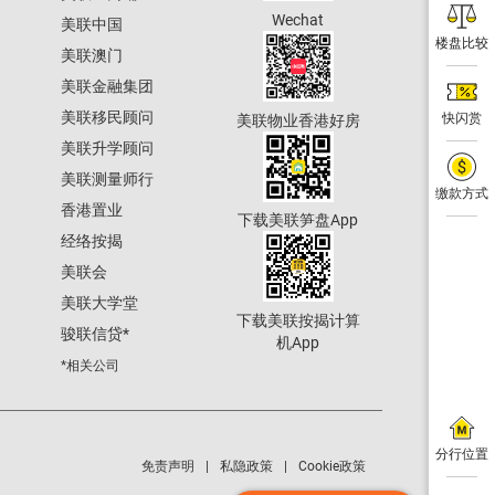
Wechat
美联中国
楼盘比较
美联澳门
美联金融集团
美联移民顾问
快闪赏
美联物业香港好房
美联升学顾问
美联测量师行
缴款方式
香港置业
下载美联笋盘App
经络按揭
美联会
美联大学堂
下载美联按揭计算
骏联信贷
*
机App
*相关公司
分行位置
免责声明
私隐政策
Cookie政策