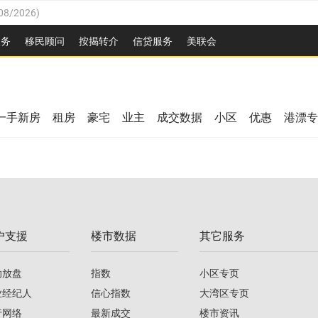
08/2026
)
26
)
服务
移民顾问
按揭转介
信贷服务
美联会
2026
)
08/2026
)
/2026
)
26
)
/2026
)
一手新房
租房
豪宅
业主
成交数据
小区
优惠
港漂专
08/2026
)
2026
)
/2026
)
/2026
)
户支援
楼市数据
其它服务
08/2026
)
助放盘
指数
小区专页
业经纪人
信心指数
大湾区专页
行网络
最新成交
楼市资讯