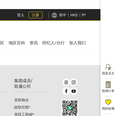
登入
注册
简中
HKD
ft²
区
地区百科
资讯
经纪人/分行
加入我们
我是业主
集团成员/
联属公司
按揭计算
美联物业
鋑联控股
*
我的收藏
美联工商铺
*