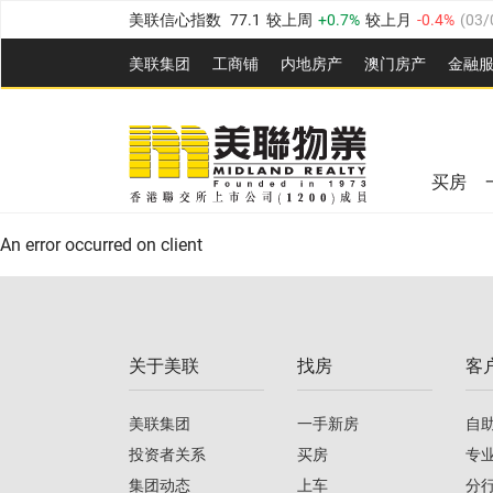
美联信心指数
77.1
较上周
0.7%
较上月
-0.4%
(
03/
全港指数
149.1
较上周
0%
较上月
0.4%
(
03/08/20
美联集团
工商铺
内地房产
澳⻔房产
金融
港岛指数
157.4
较上周
-0.3%
较上月
-0.8%
(
03/08/
美联信心指数
77.1
较上周
0.7%
较上月
-0.4%
(
03/
九龙指数
156.4
较上周
-0.1%
较上月
0.3%
(
03/08
全港指数
149.1
较上周
0%
较上月
0.4%
(
03/08/20
新界指数
134.8
较上周
0.1%
较上月
0.9%
(
03/08
买房
美联信心指数
77.1
较上周
0.7%
较上月
-0.4%
(
03/
港岛指数
157.4
较上周
-0.3%
较上月
-0.8%
(
03/08/
An error occurred on client
九龙指数
156.4
较上周
-0.1%
较上月
0.3%
(
03/08
新界指数
134.8
较上周
0.1%
较上月
0.9%
(
03/08
关于美联
找房
客
美联信心指数
77.1
较上周
0.7%
较上月
-0.4%
(
03/
美联集团
一手新房
自
投资者关系
买房
专
集团动态
上车
分