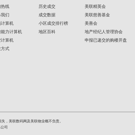
询热线
历史成交
美联精英会
络我们
成交数据
美联慈善基金
揭计算机
小区成交排行榜
美善会
担能力计算机
地区百科
地产经纪人管理协会
按计算机
申报已递交的购楼开盘
款方式
损失，美联数码网及美联物业概不负责。
系公司