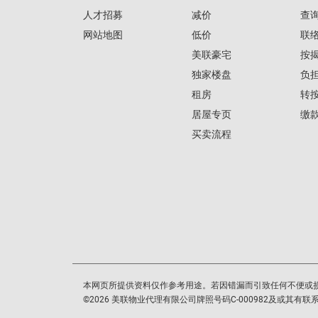
人才招募
减价
查
网站地图
低价
联
美联豪宅
按
独家楼盘
负
租房
转
居屋专页
缴
买卖流程
本网页所提供资料仅作参考用途。若因错漏而引致任何不便或
©
2026
美联物业代理有限公司牌照号码C-000982及或其有联