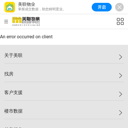
美联物业
开启
掌握成交数据，助您精明置业。
美联信心指数
77.1
较上周
0.7%
较上月
-0.4%
(
03/08/2026
)
HKD
ft²
全港指数
149.1
较上周
0%
较上月
0.4%
(
03/08/2026
)
An error occurred on client
港岛指数
157.4
较上周
-0.3%
较上月
-0.8%
(
03/08/2026
)
关于美联
九龙指数
156.4
较上周
-0.1%
较上月
0.3%
(
03/08/2026
)
美联集团
找房
新界指数
134.8
较上周
0.1%
较上月
0.9%
(
03/08/2026
)
投资者关系
美联信心指数
77.1
较上周
0.7%
较上月
-0.4%
(
03/08/2026
)
集团动态
一手新房
客户支援
人才招募
买房
网站地图
上车
自助放盘
楼市数据
减价
专业经纪人
低价
分行网络
指数