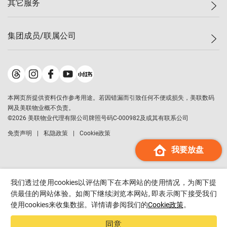
其它服务
美联豪宅
查询热线
信心指数
独家楼盘
联络我们
最新成交
小区专页
租房
集团成员/联属公司
按揭计算机
历史成交
大湾区专页
居屋专页
负担能力计算机
成交数据
楼市资讯
买卖流程
美联物业
转按计算机
小区成交排行榜
美联精英会
鋑联控股
*
缴款方式
地区百科
美联慈善基金
美联工商铺
*
本网页所提供资料仅作参考用途。若因错漏而引致任何不便或损失，美联数码
美善会
美联中国
网及美联物业概不负责。
地产经纪人管理协会
©
2026
美联物业代理有限公司牌照号码C-000982及或其有联系公司
美联澳门
申报已递交的购楼开盘
免责声明
私隐政策
Cookie政策
美联金融集团
我要放盘
美联移民顾问
美联升学顾问
美联测量师行
我们透过使用cookies以评估阁下在本网站的使用情况，为阁下提
香港置业
供最佳的网站体验。如阁下继续浏览本网站, 即表示阁下接受我们
使用cookies来收集数据。详情请参阅我们的
Cookie政策
。
经络按揭
美联会
同意