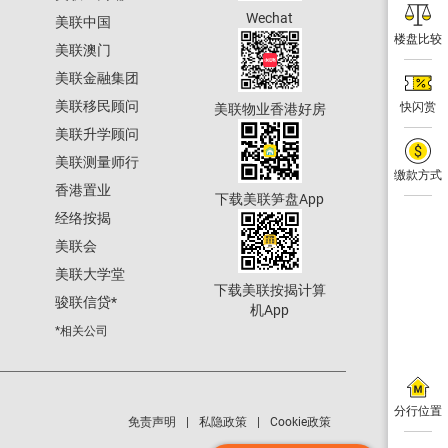
Wechat
美联中国
楼盘比较
美联澳门
美联金融集团
美联移民顾问
快闪赏
美联物业香港好房
美联升学顾问
美联测量师行
缴款方式
香港置业
下载美联笋盘App
经络按揭
美联会
美联大学堂
下载美联按揭计算
骏联信贷
*
机App
*相关公司
分行位置
免责声明
私隐政策
Cookie政策