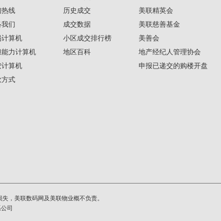
询热线
历史成交
美联精英会
络我们
成交数据
美联慈善基金
揭计算机
小区成交排行榜
美善会
担能力计算机
地区百科
地产经纪人管理协会
按计算机
申报已递交的购楼开盘
款方式
损失，美联数码网及美联物业概不负责。
系公司