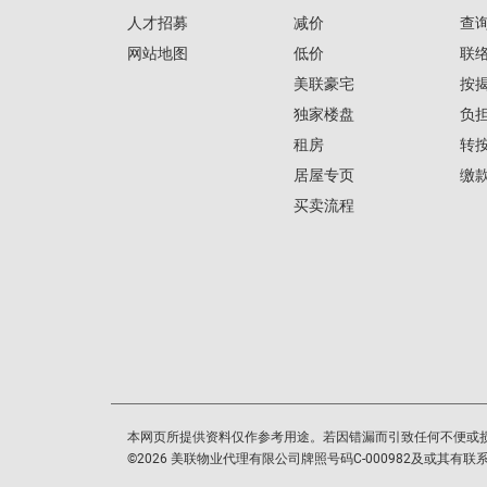
人才招募
减价
查
网站地图
低价
联
美联豪宅
按
独家楼盘
负
租房
转
居屋专页
缴
买卖流程
本网页所提供资料仅作参考用途。若因错漏而引致任何不便或
©
2026
美联物业代理有限公司牌照号码C-000982及或其有联