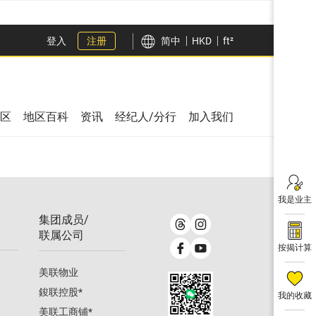
登入
注册
简中
HKD
ft²
区
地区百科
资讯
经纪人/分行
加入我们
我是业主
集团成员/
联属公司
按揭计算
美联物业
鋑联控股
*
我的收藏
美联工商铺
*