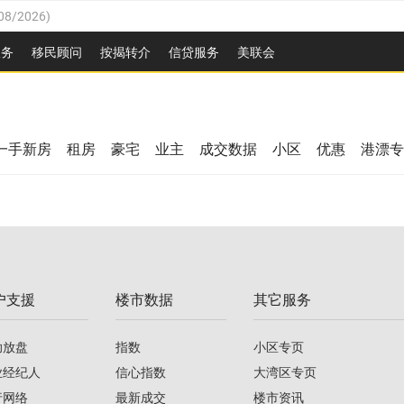
08/2026
)
26
)
服务
移民顾问
按揭转介
信贷服务
美联会
2026
)
08/2026
)
/2026
)
26
)
/2026
)
一手新房
租房
豪宅
业主
成交数据
小区
优惠
港漂专
08/2026
)
2026
)
/2026
)
/2026
)
户支援
楼市数据
其它服务
08/2026
)
助放盘
指数
小区专页
业经纪人
信心指数
大湾区专页
行网络
最新成交
楼市资讯