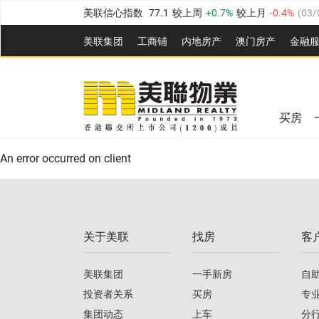
美联信心指数
77.1
较上周
0.7%
较上月
-0.4%
(
03/
全港指数
149.1
较上周
0%
较上月
0.4%
(
03/08/20
美联集团
工商铺
内地房产
澳⻔房产
金融
港岛指数
157.4
较上周
-0.3%
较上月
-0.8%
(
03/08/
美联信心指数
77.1
较上周
0.7%
较上月
-0.4%
(
03/
九龙指数
156.4
较上周
-0.1%
较上月
0.3%
(
03/08
全港指数
149.1
较上周
0%
较上月
0.4%
(
03/08/20
新界指数
134.8
较上周
0.1%
较上月
0.9%
(
03/08
买房
美联信心指数
77.1
较上周
0.7%
较上月
-0.4%
(
03/
港岛指数
157.4
较上周
-0.3%
较上月
-0.8%
(
03/08/
An error occurred on client
九龙指数
156.4
较上周
-0.1%
较上月
0.3%
(
03/08
新界指数
134.8
较上周
0.1%
较上月
0.9%
(
03/08
关于美联
找房
客
美联信心指数
77.1
较上周
0.7%
较上月
-0.4%
(
03/
美联集团
一手新房
自
投资者关系
买房
专
集团动态
上车
分