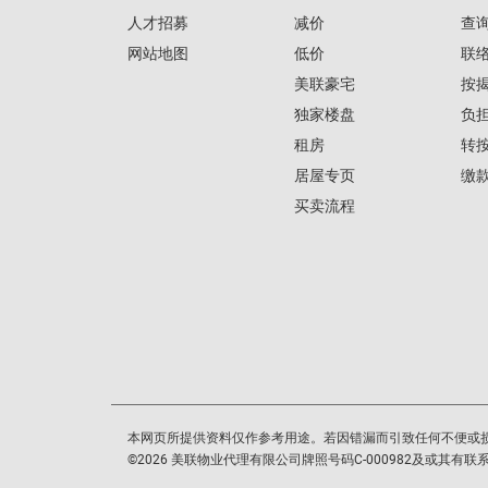
人才招募
减价
查
网站地图
低价
联
美联豪宅
按
独家楼盘
负
租房
转
居屋专页
缴
买卖流程
本网页所提供资料仅作参考用途。若因错漏而引致任何不便或
©
2026
美联物业代理有限公司牌照号码C-000982及或其有联