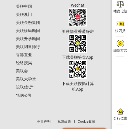
Wechat
美联中国
楼盘比较
美联澳门
美联金融集团
美联移民顾问
快闪赏
美联物业香港好房
美联升学顾问
美联测量师行
缴款方式
香港置业
下载美联笋盘App
经络按揭
美联会
美联大学堂
下载美联按揭计算
骏联信贷
*
机App
*相关公司
分行位置
免责声明
私隐政策
Cookie政策