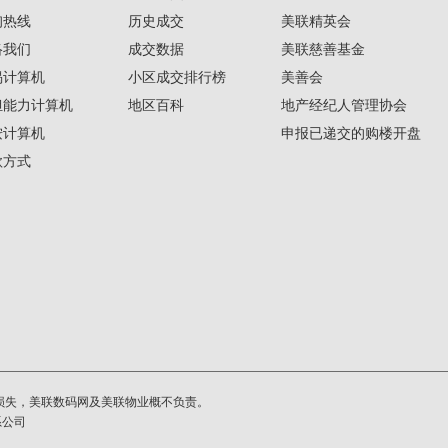
询热线
历史成交
美联精英会
络我们
成交数据
美联慈善基金
揭计算机
小区成交排行榜
美善会
担能力计算机
地区百科
地产经纪人管理协会
按计算机
申报已递交的购楼开盘
款方式
损失，美联数码网及美联物业概不负责。
系公司