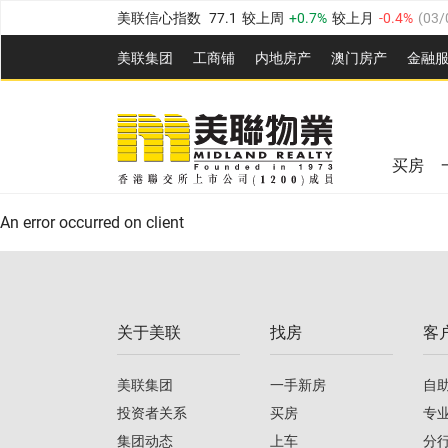
美联信心指数
77.1
较上周
0.7%
较上月
-0.4%
(
03/
全港指数
149.1
较上周
0%
较上月
0.4%
(
03/08/20
美联集团
工商铺
内地房产
澳⻔房产
金融
港岛指数
157.4
较上周
-0.3%
较上月
-0.8%
(
03/08/
美联信心指数
77.1
较上周
0.7%
较上月
-0.4%
(
03/
九龙指数
156.4
较上周
-0.1%
较上月
0.3%
(
03/08
全港指数
149.1
较上周
0%
较上月
0.4%
(
03/08/20
新界指数
134.8
较上周
0.1%
较上月
0.9%
(
03/08
买房
美联信心指数
77.1
较上周
0.7%
较上月
-0.4%
(
03/
港岛指数
157.4
较上周
-0.3%
较上月
-0.8%
(
03/08/
An error occurred on client
九龙指数
156.4
较上周
-0.1%
较上月
0.3%
(
03/08
新界指数
134.8
较上周
0.1%
较上月
0.9%
(
03/08
关于美联
找房
客
美联信心指数
77.1
较上周
0.7%
较上月
-0.4%
(
03/
美联集团
一手新房
自
投资者关系
买房
专
集团动态
上车
分