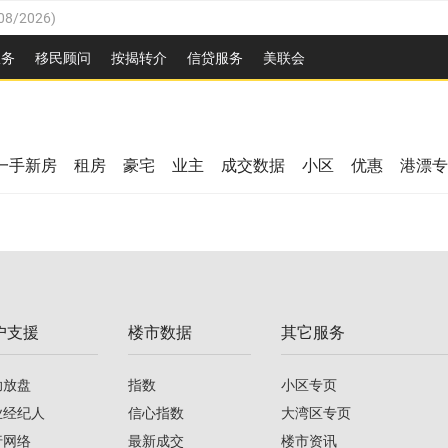
08/2026
)
26
)
服务
移民顾问
按揭转介
信贷服务
美联会
2026
)
08/2026
)
/2026
)
26
)
/2026
)
一手新房
租房
豪宅
业主
成交数据
小区
优惠
港漂专
08/2026
)
2026
)
/2026
)
/2026
)
户支援
楼市数据
其它服务
08/2026
)
助放盘
指数
小区专页
业经纪人
信心指数
大湾区专页
行网络
最新成交
楼市资讯