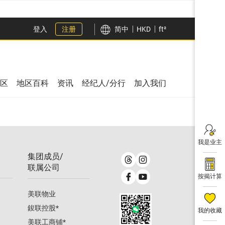
登入
注册
简中
HKD
ft²
区
地区百科
资讯
经纪人/分行
加入我们
我是业主
集团成员/
联属公司
按揭计算
美联物业
鋑联控股
*
我的收藏
美联工商铺
*