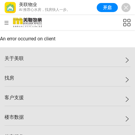
美联物业
开启
AI 推荐心水房，找房快人一步。
美联信心指数
77.1
较上周
0.7%
较上月
-0.4%
(
03/08/2026
)
HKD
ft²
全港指数
149.1
较上周
0%
较上月
0.4%
(
03/08/2026
)
An error occurred on client
港岛指数
157.4
较上周
-0.3%
较上月
-0.8%
(
03/08/2026
)
关于美联
九龙指数
156.4
较上周
-0.1%
较上月
0.3%
(
03/08/2026
)
美联集团
找房
新界指数
134.8
较上周
0.1%
较上月
0.9%
(
03/08/2026
)
投资者关系
美联信心指数
77.1
较上周
0.7%
较上月
-0.4%
(
03/08/2026
)
集团动态
一手新房
客户支援
人才招募
买房
网站地图
上车
自助放盘
楼市数据
减价
专业经纪人
低价
分行网络
指数