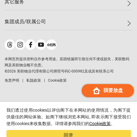
其它服务
美联豪宅
查询热线
信心指数
独家楼盘
联络我们
最新成交
小区专页
租房
集团成员/联属公司
按揭计算机
历史成交
大湾区专页
居屋专页
负担能力计算机
成交数据
楼市资讯
买卖流程
美联物业
转按计算机
小区成交排行榜
美联精英会
鋑联控股
*
缴款方式
地区百科
美联慈善基金
美联工商铺
*
本网页所提供资料仅作参考用途。若因错漏而引致任何不便或损失，美联数码
美善会
美联中国
网及美联物业概不负责。
地产经纪人管理协会
©
2026
美联物业代理有限公司牌照号码C-000982及或其有联系公司
美联澳门
申报已递交的购楼开盘
免责声明
私隐政策
Cookie政策
美联金融集团
我要放盘
美联移民顾问
美联升学顾问
美联测量师行
我们透过使用cookies以评估阁下在本网站的使用情况，为阁下提
香港置业
供最佳的网站体验。如阁下继续浏览本网站, 即表示阁下接受我们
使用cookies来收集数据。详情请参阅我们的
Cookie政策
。
经络按揭
美联会
同意