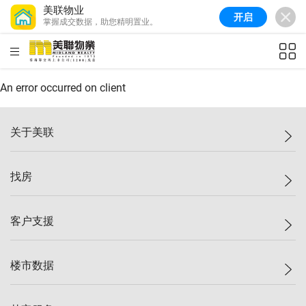
美联物业
开启
掌握成交数据，助您精明置业。
美联信心指数
77.1
较上周
0.7%
较上月
-0.4%
(
03/08/2026
)
HKD
ft²
全港指数
149.1
较上周
0%
较上月
0.4%
(
03/08/2026
)
An error occurred on client
港岛指数
157.4
较上周
-0.3%
较上月
-0.8%
(
03/08/2026
)
关于美联
九龙指数
156.4
较上周
-0.1%
较上月
0.3%
(
03/08/2026
)
美联集团
找房
新界指数
134.8
较上周
0.1%
较上月
0.9%
(
03/08/2026
)
投资者关系
美联信心指数
77.1
较上周
0.7%
较上月
-0.4%
(
03/08/2026
)
集团动态
一手新房
客户支援
人才招募
买房
网站地图
上车
自助放盘
楼市数据
减价
专业经纪人
低价
分行网络
指数