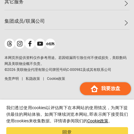
其它服务
美联豪宅
查询热线
信心指数
独家楼盘
联络我们
最新成交
小区专页
租房
集团成员/联属公司
按揭计算机
历史成交
大湾区专页
居屋专页
负担能力计算机
成交数据
楼市资讯
买卖流程
美联物业
转按计算机
小区成交排行榜
美联精英会
鋑联控股
*
缴款方式
地区百科
美联慈善基金
美联工商铺
*
本网页所提供资料仅作参考用途。若因错漏而引致任何不便或损失，美联数码
美善会
美联中国
网及美联物业概不负责。
地产经纪人管理协会
©
2026
美联物业代理有限公司牌照号码C-000982及或其有联系公司
美联澳门
申报已递交的购楼开盘
免责声明
私隐政策
Cookie政策
美联金融集团
我要放盘
美联移民顾问
美联升学顾问
美联测量师行
我们透过使用cookies以评估阁下在本网站的使用情况，为阁下提
香港置业
供最佳的网站体验。如阁下继续浏览本网站, 即表示阁下接受我们
使用cookies来收集数据。详情请参阅我们的
Cookie政策
。
经络按揭
美联会
同意