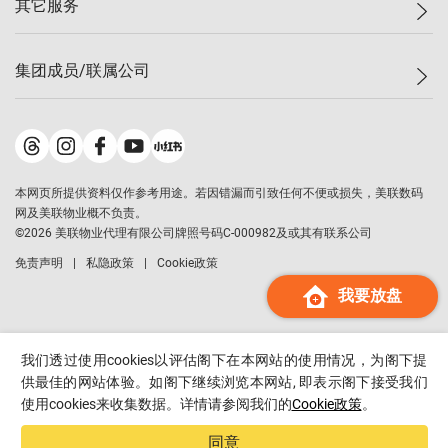
其它服务
美联豪宅
查询热线
信心指数
独家楼盘
联络我们
最新成交
小区专页
租房
集团成员/联属公司
按揭计算机
历史成交
大湾区专页
居屋专页
负担能力计算机
成交数据
楼市资讯
买卖流程
美联物业
转按计算机
小区成交排行榜
美联精英会
鋑联控股
*
缴款方式
地区百科
美联慈善基金
美联工商铺
*
本网页所提供资料仅作参考用途。若因错漏而引致任何不便或损失，美联数码
美善会
美联中国
网及美联物业概不负责。
地产经纪人管理协会
©
2026
美联物业代理有限公司牌照号码C-000982及或其有联系公司
美联澳门
申报已递交的购楼开盘
免责声明
私隐政策
Cookie政策
美联金融集团
我要放盘
美联移民顾问
美联升学顾问
美联测量师行
我们透过使用cookies以评估阁下在本网站的使用情况，为阁下提
香港置业
供最佳的网站体验。如阁下继续浏览本网站, 即表示阁下接受我们
使用cookies来收集数据。详情请参阅我们的
Cookie政策
。
经络按揭
美联会
同意