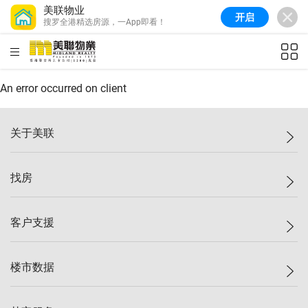
美联物业
开启
搜罗全港精选房源，一App即看！
美联信心指数
77.1
较上周
0.7%
较上月
-0.4%
(
03/08/2026
)
HKD
ft²
全港指数
149.1
较上周
0%
较上月
0.4%
(
03/08/2026
)
An error occurred on client
港岛指数
157.4
较上周
-0.3%
较上月
-0.8%
(
03/08/2026
)
关于美联
九龙指数
156.4
较上周
-0.1%
较上月
0.3%
(
03/08/2026
)
美联集团
找房
新界指数
134.8
较上周
0.1%
较上月
0.9%
(
03/08/2026
)
投资者关系
美联信心指数
77.1
较上周
0.7%
较上月
-0.4%
(
03/08/2026
)
集团动态
一手新房
客户支援
人才招募
买房
网站地图
上车
自助放盘
楼市数据
减价
专业经纪人
低价
分行网络
指数