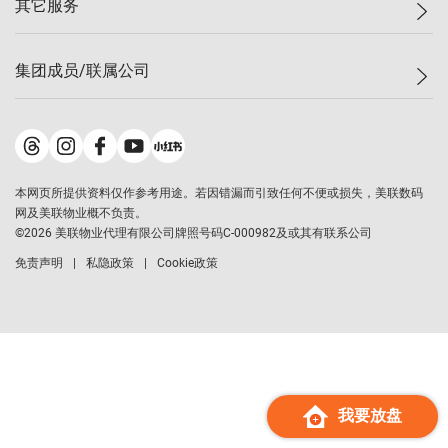
其它服务
美联豪宅
查询热线
信心指数
独家楼盘
联络我们
最新成交
小区专页
租房
集团成员/联属公司
按揭计算机
历史成交
大湾区专页
居屋专页
负担能力计算机
成交数据
楼市资讯
买卖流程
美联物业
转按计算机
小区成交排行榜
美联精英会
鋑联控股
*
缴款方式
地区百科
美联慈善基金
美联工商铺
*
本网页所提供资料仅作参考用途。若因错漏而引致任何不便或损失，美联数码
美善会
美联中国
网及美联物业概不负责。
地产经纪人管理协会
©
2026
美联物业代理有限公司牌照号码C-000982及或其有联系公司
美联澳门
申报已递交的购楼开盘
免责声明
私隐政策
Cookie政策
美联金融集团
美联移民顾问
美联升学顾问
美联测量师行
香港置业
经络按揭
我要放盘
美联会