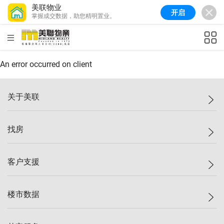
美联物业
开启
掌握成交数据，助您精明置业。
美联信心指数
77.1
较上周
0.7%
较上月
-0.4%
(
03/08/2026
)
HKD
ft²
全港指数
149.1
较上周
0%
较上月
0.4%
(
03/08/2026
)
An error occurred on client
港岛指数
157.4
较上周
-0.3%
较上月
-0.8%
(
03/08/2026
)
关于美联
九龙指数
156.4
较上周
-0.1%
较上月
0.3%
(
03/08/2026
)
美联集团
找房
新界指数
134.8
较上周
0.1%
较上月
0.9%
(
03/08/2026
)
投资者关系
美联信心指数
77.1
较上周
0.7%
较上月
-0.4%
(
03/08/2026
)
集团动态
一手新房
客户支援
人才招募
买房
网站地图
上车
自助放盘
楼市数据
减价
专业经纪人
低价
分行网络
指数