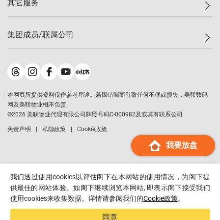
其它服务
美联豪宅
查询热线
信心指数
独家楼盘
联络我们
最新成交
小区专页
租房
集团成员/联属公司
按揭计算机
历史成交
大湾区专页
居屋专页
负担能力计算机
成交数据
楼市资讯
买卖流程
美联物业
转按计算机
小区成交排行榜
美联精英会
鋑联控股
*
缴款方式
地区百科
美联慈善基金
美联工商铺
*
本网页所提供资料仅作参考用途。若因错漏而引致任何不便或损失，美联数码
美善会
美联中国
网及美联物业概不负责。
地产经纪人管理协会
©
2026
美联物业代理有限公司牌照号码C-000982及或其有联系公司
美联澳门
申报已递交的购楼开盘
免责声明
私隐政策
Cookie政策
美联金融集团
我要放盘
美联移民顾问
美联升学顾问
美联测量师行
我们透过使用cookies以评估阁下在本网站的使用情况，为阁下提
香港置业
供最佳的网站体验。如阁下继续浏览本网站, 即表示阁下接受我们
使用cookies来收集数据。详情请参阅我们的
Cookie政策
。
经络按揭
美联会
同意