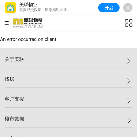
美联物业
开启
掌握成交数据，助您精明置业。
美联信心指数
77.1
较上周
0.7%
较上月
-0.4%
(
03/08/2026
)
HKD
ft²
全港指数
149.1
较上周
0%
较上月
0.4%
(
03/08/2026
)
An error occurred on client
港岛指数
157.4
较上周
-0.3%
较上月
-0.8%
(
03/08/2026
)
关于美联
九龙指数
156.4
较上周
-0.1%
较上月
0.3%
(
03/08/2026
)
美联集团
找房
新界指数
134.8
较上周
0.1%
较上月
0.9%
(
03/08/2026
)
投资者关系
美联信心指数
77.1
较上周
0.7%
较上月
-0.4%
(
03/08/2026
)
集团动态
一手新房
客户支援
人才招募
买房
网站地图
上车
自助放盘
楼市数据
减价
专业经纪人
低价
分行网络
指数