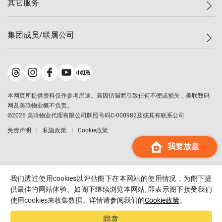
其它服务
美联豪宅
查询热线
信心指数
独家楼盘
联络我们
最新成交
小区专页
租房
集团成员/联属公司
按揭计算机
历史成交
大湾区专页
居屋专页
负担能力计算机
成交数据
楼市资讯
买卖流程
美联物业
转按计算机
小区成交排行榜
美联精英会
鋑联控股
*
缴款方式
地区百科
美联慈善基金
美联工商铺
*
本网页所提供资料仅作参考用途。若因错漏而引致任何不便或损失，美联数码
美善会
美联中国
网及美联物业概不负责。
地产经纪人管理协会
©
2026
美联物业代理有限公司牌照号码C-000982及或其有联系公司
美联澳门
申报已递交的购楼开盘
免责声明
私隐政策
Cookie政策
美联金融集团
我要放盘
美联移民顾问
美联升学顾问
美联测量师行
我们透过使用cookies以评估阁下在本网站的使用情况，为阁下提
香港置业
供最佳的网站体验。如阁下继续浏览本网站, 即表示阁下接受我们
使用cookies来收集数据。详情请参阅我们的
Cookie政策
。
经络按揭
美联会
同意