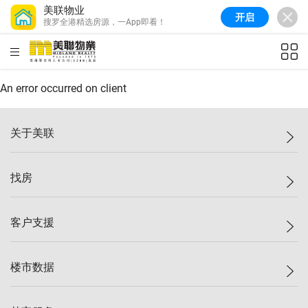
美联物业
开启
搜罗全港精选房源，一App即看！
美联信心指数
77.1
较上周
0.7%
较上月
-0.4%
(
03/08/2026
)
HKD
ft²
全港指数
149.1
较上周
0%
较上月
0.4%
(
03/08/2026
)
An error occurred on client
港岛指数
157.4
较上周
-0.3%
较上月
-0.8%
(
03/08/2026
)
关于美联
九龙指数
156.4
较上周
-0.1%
较上月
0.3%
(
03/08/2026
)
美联集团
找房
新界指数
134.8
较上周
0.1%
较上月
0.9%
(
03/08/2026
)
投资者关系
美联信心指数
77.1
较上周
0.7%
较上月
-0.4%
(
03/08/2026
)
集团动态
一手新房
客户支援
人才招募
买房
网站地图
上车
自助放盘
楼市数据
减价
专业经纪人
低价
分行网络
指数