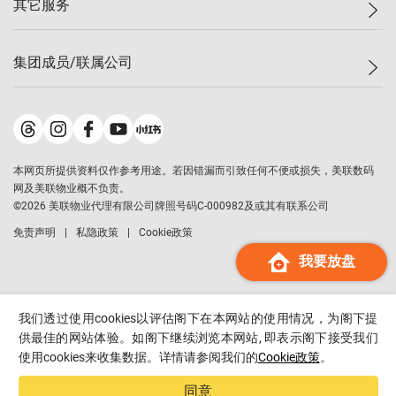
其它服务
美联豪宅
查询热线
信心指数
独家楼盘
联络我们
最新成交
小区专页
租房
集团成员/联属公司
按揭计算机
历史成交
大湾区专页
居屋专页
负担能力计算机
成交数据
楼市资讯
买卖流程
美联物业
转按计算机
小区成交排行榜
美联精英会
鋑联控股
*
缴款方式
地区百科
美联慈善基金
美联工商铺
*
本网页所提供资料仅作参考用途。若因错漏而引致任何不便或损失，美联数码
美善会
美联中国
网及美联物业概不负责。
地产经纪人管理协会
©
2026
美联物业代理有限公司牌照号码C-000982及或其有联系公司
美联澳门
申报已递交的购楼开盘
免责声明
私隐政策
Cookie政策
美联金融集团
我要放盘
美联移民顾问
美联升学顾问
美联测量师行
我们透过使用cookies以评估阁下在本网站的使用情况，为阁下提
香港置业
供最佳的网站体验。如阁下继续浏览本网站, 即表示阁下接受我们
使用cookies来收集数据。详情请参阅我们的
Cookie政策
。
经络按揭
美联会
同意