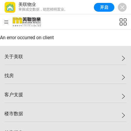
美联物业
开启
掌握成交数据，助您精明置业。
美联信心指数
77.1
较上周
0.7%
较上月
-0.4%
(
03/08/2026
)
HKD
ft²
全港指数
149.1
较上周
0%
较上月
0.4%
(
03/08/2026
)
An error occurred on client
港岛指数
157.4
较上周
-0.3%
较上月
-0.8%
(
03/08/2026
)
关于美联
九龙指数
156.4
较上周
-0.1%
较上月
0.3%
(
03/08/2026
)
美联集团
找房
新界指数
134.8
较上周
0.1%
较上月
0.9%
(
03/08/2026
)
投资者关系
美联信心指数
77.1
较上周
0.7%
较上月
-0.4%
(
03/08/2026
)
集团动态
一手新房
客户支援
人才招募
买房
网站地图
上车
自助放盘
楼市数据
减价
专业经纪人
低价
分行网络
指数