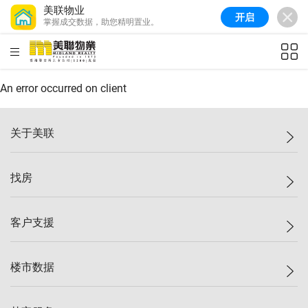
美联物业
开启
掌握成交数据，助您精明置业。
美联信心指数
77.1
较上周
0.7%
较上月
-0.4%
(
03/08/2026
)
HKD
ft²
全港指数
149.1
较上周
0%
较上月
0.4%
(
03/08/2026
)
An error occurred on client
港岛指数
157.4
较上周
-0.3%
较上月
-0.8%
(
03/08/2026
)
关于美联
九龙指数
156.4
较上周
-0.1%
较上月
0.3%
(
03/08/2026
)
美联集团
找房
新界指数
134.8
较上周
0.1%
较上月
0.9%
(
03/08/2026
)
投资者关系
美联信心指数
77.1
较上周
0.7%
较上月
-0.4%
(
03/08/2026
)
集团动态
一手新房
客户支援
人才招募
买房
网站地图
上车
自助放盘
楼市数据
减价
专业经纪人
低价
分行网络
指数