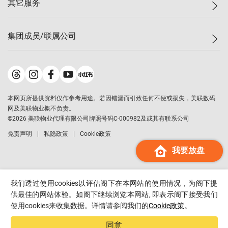
其它服务
美联豪宅
查询热线
信心指数
独家楼盘
联络我们
最新成交
小区专页
租房
集团成员/联属公司
按揭计算机
历史成交
大湾区专页
居屋专页
负担能力计算机
成交数据
楼市资讯
买卖流程
美联物业
转按计算机
小区成交排行榜
美联精英会
鋑联控股
*
缴款方式
地区百科
美联慈善基金
美联工商铺
*
本网页所提供资料仅作参考用途。若因错漏而引致任何不便或损失，美联数码
美善会
美联中国
网及美联物业概不负责。
地产经纪人管理协会
©
2026
美联物业代理有限公司牌照号码C-000982及或其有联系公司
美联澳门
申报已递交的购楼开盘
免责声明
私隐政策
Cookie政策
美联金融集团
我要放盘
美联移民顾问
美联升学顾问
美联测量师行
我们透过使用cookies以评估阁下在本网站的使用情况，为阁下提
香港置业
供最佳的网站体验。如阁下继续浏览本网站, 即表示阁下接受我们
使用cookies来收集数据。详情请参阅我们的
Cookie政策
。
经络按揭
美联会
同意