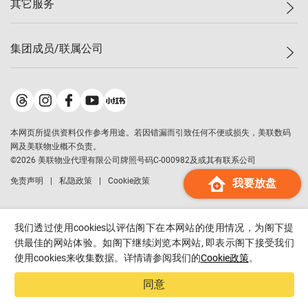
其它服务
美联豪宅
查询热线
信心指数
独家楼盘
联络我们
最新成交
小区专页
租房
集团成员/联属公司
按揭计算机
历史成交
大湾区专页
居屋专页
负担能力计算机
成交数据
楼市资讯
买卖流程
美联物业
转按计算机
小区成交排行榜
美联精英会
鋑联控股
*
缴款方式
地区百科
美联慈善基金
美联工商铺
*
本网页所提供资料仅作参考用途。若因错漏而引致任何不便或损失，美联数码
美善会
美联中国
网及美联物业概不负责。
地产经纪人管理协会
©
2026
美联物业代理有限公司牌照号码C-000982及或其有联系公司
美联澳门
申报已递交的购楼开盘
免责声明
私隐政策
Cookie政策
我要放盘
美联金融集团
美联移民顾问
美联升学顾问
我们透过使用cookies以评估阁下在本网站的使用情况，为阁下提
美联测量师行
供最佳的网站体验。如阁下继续浏览本网站, 即表示阁下接受我们
使用cookies来收集数据。详情请参阅我们的
Cookie政策
。
香港置业
经络按揭
同意
美联会