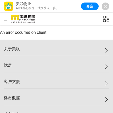
美联物业
开启
AI 推荐心水房，找房快人一步。
美联信心指数
77.1
较上周
0.7%
较上月
-0.4%
(
03/08/2026
)
HKD
ft²
全港指数
149.1
较上周
0%
较上月
0.4%
(
03/08/2026
)
An error occurred on client
港岛指数
157.4
较上周
-0.3%
较上月
-0.8%
(
03/08/2026
)
关于美联
九龙指数
156.4
较上周
-0.1%
较上月
0.3%
(
03/08/2026
)
美联集团
找房
新界指数
134.8
较上周
0.1%
较上月
0.9%
(
03/08/2026
)
投资者关系
美联信心指数
77.1
较上周
0.7%
较上月
-0.4%
(
03/08/2026
)
集团动态
一手新房
客户支援
人才招募
买房
网站地图
上车
自助放盘
楼市数据
减价
专业经纪人
低价
分行网络
指数