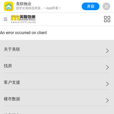
美联物业
开启
搜罗全港精选房源，一App即看！
美联信心指数
77.1
较上周
0.7%
较上月
-0.4%
(
03/08/2026
)
HKD
ft²
全港指数
149.1
较上周
0%
较上月
0.4%
(
03/08/2026
)
An error occurred on client
港岛指数
157.4
较上周
-0.3%
较上月
-0.8%
(
03/08/2026
)
关于美联
九龙指数
156.4
较上周
-0.1%
较上月
0.3%
(
03/08/2026
)
美联集团
找房
新界指数
134.8
较上周
0.1%
较上月
0.9%
(
03/08/2026
)
投资者关系
美联信心指数
77.1
较上周
0.7%
较上月
-0.4%
(
03/08/2026
)
集团动态
一手新房
客户支援
人才招募
买房
网站地图
上车
自助放盘
楼市数据
减价
专业经纪人
低价
分行网络
指数