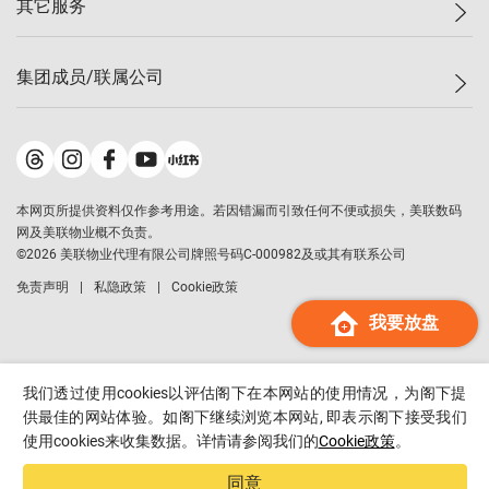
其它服务
美联豪宅
查询热线
信心指数
独家楼盘
联络我们
最新成交
小区专页
租房
集团成员/联属公司
按揭计算机
历史成交
大湾区专页
居屋专页
负担能力计算机
成交数据
楼市资讯
买卖流程
美联物业
转按计算机
小区成交排行榜
美联精英会
鋑联控股
*
缴款方式
地区百科
美联慈善基金
美联工商铺
*
本网页所提供资料仅作参考用途。若因错漏而引致任何不便或损失，美联数码
美善会
美联中国
网及美联物业概不负责。
地产经纪人管理协会
©
2026
美联物业代理有限公司牌照号码C-000982及或其有联系公司
美联澳门
申报已递交的购楼开盘
免责声明
私隐政策
Cookie政策
美联金融集团
我要放盘
美联移民顾问
美联升学顾问
美联测量师行
我们透过使用cookies以评估阁下在本网站的使用情况，为阁下提
香港置业
供最佳的网站体验。如阁下继续浏览本网站, 即表示阁下接受我们
使用cookies来收集数据。详情请参阅我们的
Cookie政策
。
经络按揭
美联会
同意