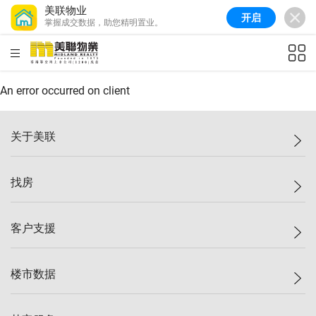
美联物业
开启
掌握成交数据，助您精明置业。
美联信心指数
77.1
较上周
0.7%
较上月
-0.4%
(
03/08/2026
)
HKD
ft²
全港指数
149.1
较上周
0%
较上月
0.4%
(
03/08/2026
)
An error occurred on client
港岛指数
157.4
较上周
-0.3%
较上月
-0.8%
(
03/08/2026
)
关于美联
九龙指数
156.4
较上周
-0.1%
较上月
0.3%
(
03/08/2026
)
美联集团
找房
新界指数
134.8
较上周
0.1%
较上月
0.9%
(
03/08/2026
)
投资者关系
美联信心指数
77.1
较上周
0.7%
较上月
-0.4%
(
03/08/2026
)
集团动态
一手新房
客户支援
人才招募
买房
网站地图
上车
自助放盘
楼市数据
减价
专业经纪人
低价
分行网络
指数