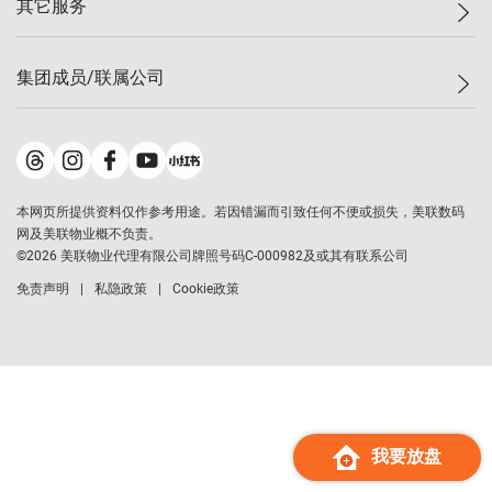
其它服务
美联豪宅
查询热线
信心指数
独家楼盘
联络我们
最新成交
小区专页
租房
集团成员/联属公司
按揭计算机
历史成交
大湾区专页
居屋专页
负担能力计算机
成交数据
楼市资讯
买卖流程
美联物业
转按计算机
小区成交排行榜
美联精英会
鋑联控股
*
缴款方式
地区百科
美联慈善基金
美联工商铺
*
本网页所提供资料仅作参考用途。若因错漏而引致任何不便或损失，美联数码
美善会
美联中国
网及美联物业概不负责。
地产经纪人管理协会
©
2026
美联物业代理有限公司牌照号码C-000982及或其有联系公司
美联澳门
申报已递交的购楼开盘
免责声明
私隐政策
Cookie政策
美联金融集团
美联移民顾问
美联升学顾问
美联测量师行
香港置业
经络按揭
我要放盘
美联会