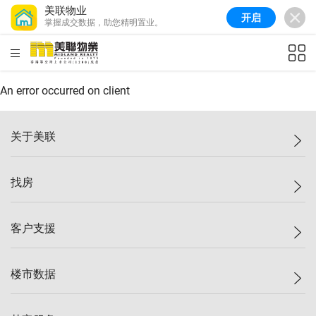
美联物业
开启
掌握成交数据，助您精明置业。
美联信心指数
77.1
较上周
0.7%
较上月
-0.4%
(
03/08/2026
)
HKD
ft²
全港指数
149.1
较上周
0%
较上月
0.4%
(
03/08/2026
)
An error occurred on client
港岛指数
157.4
较上周
-0.3%
较上月
-0.8%
(
03/08/2026
)
关于美联
九龙指数
156.4
较上周
-0.1%
较上月
0.3%
(
03/08/2026
)
美联集团
找房
新界指数
134.8
较上周
0.1%
较上月
0.9%
(
03/08/2026
)
投资者关系
美联信心指数
77.1
较上周
0.7%
较上月
-0.4%
(
03/08/2026
)
集团动态
一手新房
客户支援
人才招募
买房
网站地图
上车
自助放盘
楼市数据
减价
专业经纪人
低价
分行网络
指数