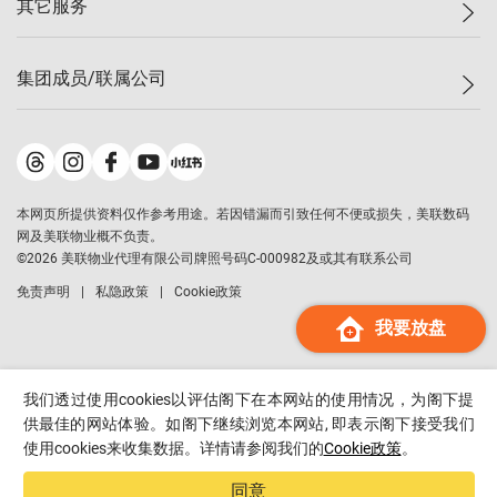
其它服务
美联豪宅
查询热线
信心指数
独家楼盘
联络我们
最新成交
小区专页
租房
集团成员/联属公司
按揭计算机
历史成交
大湾区专页
居屋专页
负担能力计算机
成交数据
楼市资讯
买卖流程
美联物业
转按计算机
小区成交排行榜
美联精英会
鋑联控股
*
缴款方式
地区百科
美联慈善基金
美联工商铺
*
本网页所提供资料仅作参考用途。若因错漏而引致任何不便或损失，美联数码
美善会
美联中国
网及美联物业概不负责。
地产经纪人管理协会
©
2026
美联物业代理有限公司牌照号码C-000982及或其有联系公司
美联澳门
申报已递交的购楼开盘
免责声明
私隐政策
Cookie政策
美联金融集团
我要放盘
美联移民顾问
美联升学顾问
美联测量师行
我们透过使用cookies以评估阁下在本网站的使用情况，为阁下提
香港置业
供最佳的网站体验。如阁下继续浏览本网站, 即表示阁下接受我们
使用cookies来收集数据。详情请参阅我们的
Cookie政策
。
经络按揭
美联会
同意