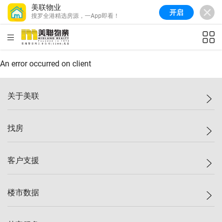
美联物业
开启
搜罗全港精选房源，一App即看！
美联信心指数
77.1
较上周
0.7%
较上月
-0.4%
(
03/08/2026
)
HKD
ft²
全港指数
149.1
较上周
0%
较上月
0.4%
(
03/08/2026
)
An error occurred on client
港岛指数
157.4
较上周
-0.3%
较上月
-0.8%
(
03/08/2026
)
关于美联
九龙指数
156.4
较上周
-0.1%
较上月
0.3%
(
03/08/2026
)
美联集团
找房
新界指数
134.8
较上周
0.1%
较上月
0.9%
(
03/08/2026
)
投资者关系
美联信心指数
77.1
较上周
0.7%
较上月
-0.4%
(
03/08/2026
)
集团动态
一手新房
客户支援
人才招募
买房
网站地图
上车
自助放盘
楼市数据
减价
专业经纪人
低价
分行网络
指数