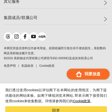
其它服务
美联豪宅
查询热线
信心指数
独家楼盘
联络我们
最新成交
小区专页
租房
集团成员/联属公司
按揭计算机
历史成交
大湾区专页
居屋专页
负担能力计算机
成交数据
楼市资讯
买卖流程
美联物业
转按计算机
小区成交排行榜
美联精英会
鋑联控股
*
缴款方式
地区百科
美联慈善基金
美联工商铺
*
本网页所提供资料仅作参考用途。若因错漏而引致任何不便或损失，美联数码
美善会
美联中国
网及美联物业概不负责。
地产经纪人管理协会
©
2026
美联物业代理有限公司牌照号码C-000982及或其有联系公司
美联澳门
申报已递交的购楼开盘
免责声明
私隐政策
Cookie政策
美联金融集团
我要放盘
美联移民顾问
美联升学顾问
美联测量师行
我们透过使用cookies以评估阁下在本网站的使用情况，为阁下提
香港置业
供最佳的网站体验。如阁下继续浏览本网站, 即表示阁下接受我们
使用cookies来收集数据。详情请参阅我们的
Cookie政策
。
经络按揭
美联会
同意