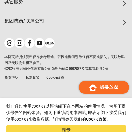
其它服务
美联豪宅
查询热线
信心指数
独家楼盘
联络我们
最新成交
小区专页
租房
集团成员/联属公司
按揭计算机
历史成交
大湾区专页
居屋专页
负担能力计算机
成交数据
楼市资讯
买卖流程
美联物业
转按计算机
小区成交排行榜
美联精英会
鋑联控股
*
缴款方式
地区百科
美联慈善基金
美联工商铺
*
本网页所提供资料仅作参考用途。若因错漏而引致任何不便或损失，美联数码
美善会
美联中国
网及美联物业概不负责。
地产经纪人管理协会
©
2026
美联物业代理有限公司牌照号码C-000982及或其有联系公司
美联澳门
申报已递交的购楼开盘
免责声明
私隐政策
Cookie政策
美联金融集团
我要放盘
美联移民顾问
美联升学顾问
美联测量师行
我们透过使用cookies以评估阁下在本网站的使用情况，为阁下提
香港置业
供最佳的网站体验。如阁下继续浏览本网站, 即表示阁下接受我们
使用cookies来收集数据。详情请参阅我们的
Cookie政策
。
经络按揭
美联会
同意