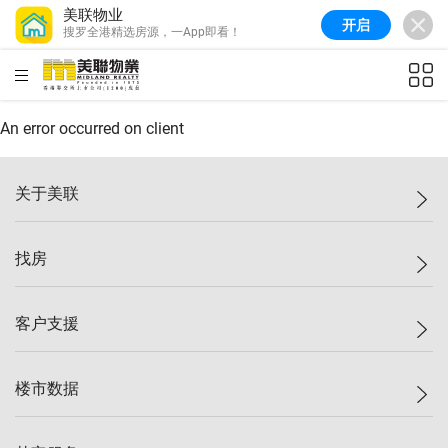
美联物业
开启
搜罗全港精选房源，一App即看！
美联信心指数
77.1
较上周
0.7%
较上月
-0.4%
(
03/08/2026
)
HKD
ft²
全港指数
149.1
较上周
0%
较上月
0.4%
(
03/08/2026
)
An error occurred on client
港岛指数
157.4
较上周
-0.3%
较上月
-0.8%
(
03/08/2026
)
关于美联
九龙指数
156.4
较上周
-0.1%
较上月
0.3%
(
03/08/2026
)
美联集团
找房
新界指数
134.8
较上周
0.1%
较上月
0.9%
(
03/08/2026
)
投资者关系
美联信心指数
77.1
较上周
0.7%
较上月
-0.4%
(
03/08/2026
)
集团动态
一手新房
客户支援
人才招募
买房
网站地图
上车
自助放盘
楼市数据
减价
专业经纪人
低价
分行网络
指数