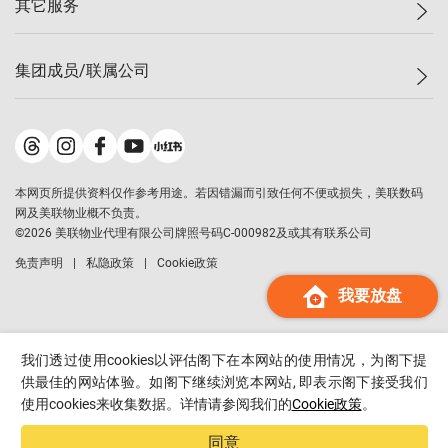
其它服务
美联豪宅
查询热线
信心指数
独家楼盘
联络我们
最新成交
小区专页
租房
集团成员/联属公司
按揭计算机
历史成交
大湾区专页
居屋专页
负担能力计算机
成交数据
楼市资讯
买卖流程
美联物业
转按计算机
小区成交排行榜
美联精英会
鋑联控股
*
缴款方式
地区百科
美联慈善基金
美联工商铺
*
本网页所提供资料仅作参考用途。若因错漏而引致任何不便或损失，美联数码
美善会
美联中国
网及美联物业概不负责。
地产经纪人管理协会
©
2026
美联物业代理有限公司牌照号码C-000982及或其有联系公司
美联澳门
申报已递交的购楼开盘
免责声明
私隐政策
Cookie政策
美联金融集团
我要放盘
美联移民顾问
美联升学顾问
美联测量师行
我们透过使用cookies以评估阁下在本网站的使用情况，为阁下提
香港置业
供最佳的网站体验。如阁下继续浏览本网站, 即表示阁下接受我们
使用cookies来收集数据。详情请参阅我们的
Cookie政策
。
经络按揭
美联会
同意