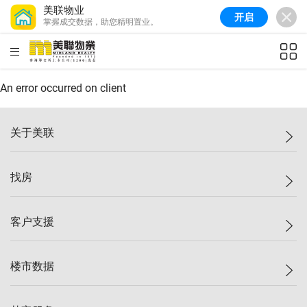
美联物业
开启
掌握成交数据，助您精明置业。
美联信心指数
76.6
较上周
-0.6%
较上月
-1.4%
(
10/08/2026
)
HKD
ft²
全港指数
148.9
较上周
-0.1%
较上月
0.1%
(
10/08/2026
)
An error occurred on client
港岛指数
157.0
较上周
-0.2%
较上月
0.2%
(
10/08/2026
)
关于美联
九龙指数
155.7
较上周
-0.4%
较上月
-0.8%
(
10/08/2026
)
美联集团
找房
新界指数
135.1
较上周
0.3%
较上月
0.9%
(
10/08/2026
)
投资者关系
美联信心指数
76.6
较上周
-0.6%
较上月
-1.4%
(
10/08/2026
)
集团动态
一手新房
客户支援
人才招募
买房
网站地图
上车
自助放盘
楼市数据
减价
专业经纪人
低价
分行网络
指数