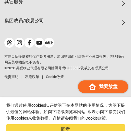
其它服务
美联豪宅
查询热线
信心指数
独家楼盘
联络我们
最新成交
小区专页
租房
集团成员/联属公司
按揭计算机
历史成交
大湾区专页
居屋专页
负担能力计算机
成交数据
楼市资讯
买卖流程
美联物业
转按计算机
小区成交排行榜
美联精英会
鋑联控股
*
缴款方式
地区百科
美联慈善基金
美联工商铺
*
本网页所提供资料仅作参考用途。若因错漏而引致任何不便或损失，美联数码
美善会
美联中国
网及美联物业概不负责。
地产经纪人管理协会
©
2026
美联物业代理有限公司牌照号码C-000982及或其有联系公司
美联澳门
申报已递交的购楼开盘
免责声明
私隐政策
Cookie政策
美联金融集团
我要放盘
美联移民顾问
美联升学顾问
美联测量师行
我们透过使用cookies以评估阁下在本网站的使用情况，为阁下提
香港置业
供最佳的网站体验。如阁下继续浏览本网站, 即表示阁下接受我们
使用cookies来收集数据。详情请参阅我们的
Cookie政策
。
经络按揭
美联会
同意