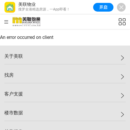
美联物业
开启
搜罗全港精选房源，一App即看！
美联信心指数
77.1
较上周
0.7%
较上月
-0.4%
(
03/08/2026
)
HKD
ft²
全港指数
149.1
较上周
0%
较上月
0.4%
(
03/08/2026
)
An error occurred on client
港岛指数
157.4
较上周
-0.3%
较上月
-0.8%
(
03/08/2026
)
关于美联
九龙指数
156.4
较上周
-0.1%
较上月
0.3%
(
03/08/2026
)
美联集团
找房
新界指数
134.8
较上周
0.1%
较上月
0.9%
(
03/08/2026
)
投资者关系
美联信心指数
77.1
较上周
0.7%
较上月
-0.4%
(
03/08/2026
)
集团动态
一手新房
客户支援
人才招募
买房
网站地图
上车
自助放盘
楼市数据
减价
专业经纪人
低价
分行网络
指数