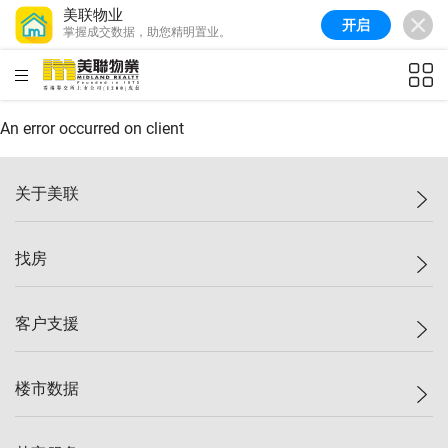
美联物业
开启
掌握成交数据，助您精明置业。
美联信心指数
77.1
较上周
0.7%
较上月
-0.4%
(
03/08/2026
)
HKD
ft²
全港指数
149.1
较上周
0%
较上月
0.4%
(
03/08/2026
)
An error occurred on client
港岛指数
157.4
较上周
-0.3%
较上月
-0.8%
(
03/08/2026
)
关于美联
九龙指数
156.4
较上周
-0.1%
较上月
0.3%
(
03/08/2026
)
美联集团
找房
新界指数
134.8
较上周
0.1%
较上月
0.9%
(
03/08/2026
)
投资者关系
美联信心指数
77.1
较上周
0.7%
较上月
-0.4%
(
03/08/2026
)
集团动态
一手新房
客户支援
人才招募
买房
网站地图
上车
自助放盘
楼市数据
减价
专业经纪人
低价
分行网络
指数