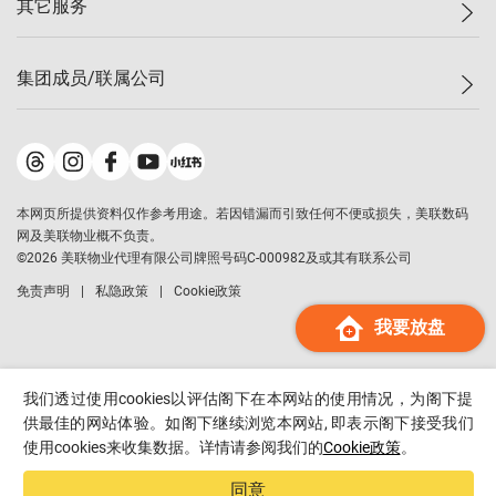
其它服务
美联豪宅
查询热线
信心指数
独家楼盘
联络我们
最新成交
小区专页
租房
集团成员/联属公司
按揭计算机
历史成交
大湾区专页
居屋专页
负担能力计算机
成交数据
楼市资讯
买卖流程
美联物业
转按计算机
小区成交排行榜
美联精英会
鋑联控股
*
缴款方式
地区百科
美联慈善基金
美联工商铺
*
本网页所提供资料仅作参考用途。若因错漏而引致任何不便或损失，美联数码
美善会
美联中国
网及美联物业概不负责。
地产经纪人管理协会
©
2026
美联物业代理有限公司牌照号码C-000982及或其有联系公司
美联澳门
申报已递交的购楼开盘
免责声明
私隐政策
Cookie政策
美联金融集团
我要放盘
美联移民顾问
美联升学顾问
美联测量师行
我们透过使用cookies以评估阁下在本网站的使用情况，为阁下提
香港置业
供最佳的网站体验。如阁下继续浏览本网站, 即表示阁下接受我们
使用cookies来收集数据。详情请参阅我们的
Cookie政策
。
经络按揭
美联会
同意