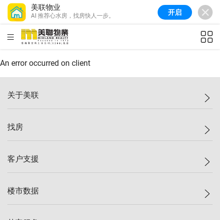
美联物业
开启
AI 推荐心水房，找房快人一步。
美联信心指数
77.1
较上周
0.7%
较上月
-0.4%
(
03/08/2026
)
HKD
ft²
全港指数
149.1
较上周
0%
较上月
0.4%
(
03/08/2026
)
An error occurred on client
港岛指数
157.4
较上周
-0.3%
较上月
-0.8%
(
03/08/2026
)
关于美联
九龙指数
156.4
较上周
-0.1%
较上月
0.3%
(
03/08/2026
)
美联集团
找房
新界指数
134.8
较上周
0.1%
较上月
0.9%
(
03/08/2026
)
投资者关系
美联信心指数
77.1
较上周
0.7%
较上月
-0.4%
(
03/08/2026
)
集团动态
一手新房
客户支援
人才招募
买房
网站地图
上车
自助放盘
楼市数据
减价
专业经纪人
低价
分行网络
指数