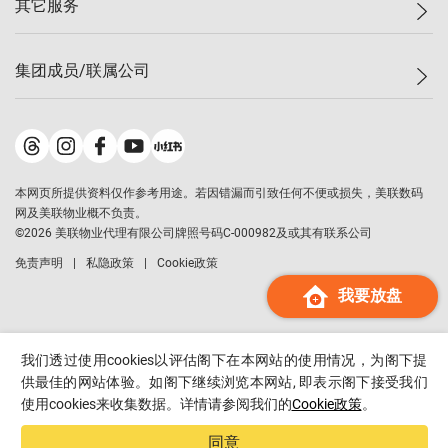
其它服务
美联豪宅
查询热线
信心指数
独家楼盘
联络我们
最新成交
小区专页
租房
集团成员/联属公司
按揭计算机
历史成交
大湾区专页
居屋专页
负担能力计算机
成交数据
楼市资讯
买卖流程
美联物业
转按计算机
小区成交排行榜
美联精英会
鋑联控股
*
缴款方式
地区百科
美联慈善基金
美联工商铺
*
本网页所提供资料仅作参考用途。若因错漏而引致任何不便或损失，美联数码
美善会
美联中国
网及美联物业概不负责。
地产经纪人管理协会
©
2026
美联物业代理有限公司牌照号码C-000982及或其有联系公司
美联澳门
申报已递交的购楼开盘
免责声明
私隐政策
Cookie政策
美联金融集团
我要放盘
美联移民顾问
美联升学顾问
美联测量师行
我们透过使用cookies以评估阁下在本网站的使用情况，为阁下提
香港置业
供最佳的网站体验。如阁下继续浏览本网站, 即表示阁下接受我们
使用cookies来收集数据。详情请参阅我们的
Cookie政策
。
经络按揭
美联会
同意