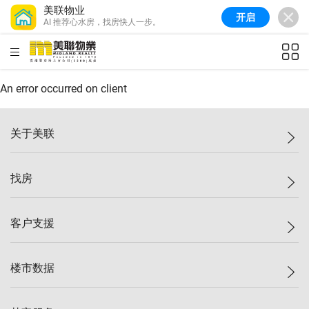
美联物业
开启
AI 推荐心水房，找房快人一步。
美联信心指数
77.1
较上周
0.7%
较上月
-0.4%
(
03/08/2026
)
HKD
ft²
全港指数
149.1
较上周
0%
较上月
0.4%
(
03/08/2026
)
An error occurred on client
港岛指数
157.4
较上周
-0.3%
较上月
-0.8%
(
03/08/2026
)
关于美联
九龙指数
156.4
较上周
-0.1%
较上月
0.3%
(
03/08/2026
)
美联集团
找房
新界指数
134.8
较上周
0.1%
较上月
0.9%
(
03/08/2026
)
投资者关系
美联信心指数
77.1
较上周
0.7%
较上月
-0.4%
(
03/08/2026
)
集团动态
一手新房
客户支援
人才招募
买房
网站地图
上车
自助放盘
楼市数据
减价
专业经纪人
低价
分行网络
指数