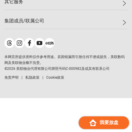
其它服务
美联豪宅
查询热线
信心指数
独家楼盘
联络我们
最新成交
小区专页
租房
集团成员/联属公司
按揭计算机
历史成交
大湾区专页
居屋专页
负担能力计算机
成交数据
楼市资讯
买卖流程
美联物业
转按计算机
小区成交排行榜
美联精英会
鋑联控股
*
缴款方式
地区百科
美联慈善基金
美联工商铺
*
本网页所提供资料仅作参考用途。若因错漏而引致任何不便或损失，美联数码
美善会
美联中国
网及美联物业概不负责。
地产经纪人管理协会
©
2026
美联物业代理有限公司牌照号码C-000982及或其有联系公司
美联澳门
申报已递交的购楼开盘
免责声明
私隐政策
Cookie政策
美联金融集团
美联移民顾问
美联升学顾问
美联测量师行
香港置业
经络按揭
我要放盘
美联会