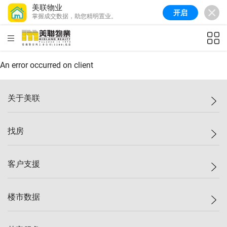
美联物业
开启
掌握成交数据，助您精明置业。
美联信心指数
77.1
较上周
0.7%
较上月
-0.4%
(
03/08/2026
)
HKD
ft²
全港指数
149.1
较上周
0%
较上月
0.4%
(
03/08/2026
)
An error occurred on client
港岛指数
157.4
较上周
-0.3%
较上月
-0.8%
(
03/08/2026
)
关于美联
九龙指数
156.4
较上周
-0.1%
较上月
0.3%
(
03/08/2026
)
美联集团
找房
新界指数
134.8
较上周
0.1%
较上月
0.9%
(
03/08/2026
)
投资者关系
美联信心指数
77.1
较上周
0.7%
较上月
-0.4%
(
03/08/2026
)
集团动态
一手新房
客户支援
人才招募
买房
网站地图
上车
自助放盘
楼市数据
减价
专业经纪人
低价
分行网络
指数