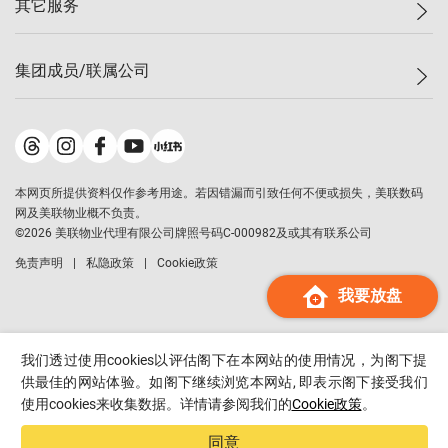
其它服务
美联豪宅
查询热线
信心指数
独家楼盘
联络我们
最新成交
小区专页
租房
集团成员/联属公司
按揭计算机
历史成交
大湾区专页
居屋专页
负担能力计算机
成交数据
楼市资讯
买卖流程
美联物业
转按计算机
小区成交排行榜
美联精英会
鋑联控股
*
缴款方式
地区百科
美联慈善基金
美联工商铺
*
本网页所提供资料仅作参考用途。若因错漏而引致任何不便或损失，美联数码
美善会
美联中国
网及美联物业概不负责。
地产经纪人管理协会
©
2026
美联物业代理有限公司牌照号码C-000982及或其有联系公司
美联澳门
申报已递交的购楼开盘
免责声明
私隐政策
Cookie政策
美联金融集团
我要放盘
美联移民顾问
美联升学顾问
美联测量师行
我们透过使用cookies以评估阁下在本网站的使用情况，为阁下提
香港置业
供最佳的网站体验。如阁下继续浏览本网站, 即表示阁下接受我们
使用cookies来收集数据。详情请参阅我们的
Cookie政策
。
经络按揭
美联会
同意