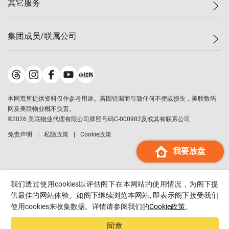
其它服务
美联豪宅
查询热线
信心指数
独家楼盘
联络我们
最新成交
小区专页
租房
集团成员/联属公司
按揭计算机
历史成交
大湾区专页
居屋专页
负担能力计算机
成交数据
楼市资讯
买卖流程
美联物业
转按计算机
小区成交排行榜
美联精英会
鋑联控股
*
缴款方式
地区百科
美联慈善基金
美联工商铺
*
本网页所提供资料仅作参考用途。若因错漏而引致任何不便或损失，美联数码
美善会
美联中国
网及美联物业概不负责。
地产经纪人管理协会
©
2026
美联物业代理有限公司牌照号码C-000982及或其有联系公司
美联澳门
申报已递交的购楼开盘
免责声明
私隐政策
Cookie政策
美联金融集团
我要放盘
美联移民顾问
美联升学顾问
美联测量师行
我们透过使用cookies以评估阁下在本网站的使用情况，为阁下提
香港置业
供最佳的网站体验。如阁下继续浏览本网站, 即表示阁下接受我们
使用cookies来收集数据。详情请参阅我们的
Cookie政策
。
经络按揭
美联会
同意