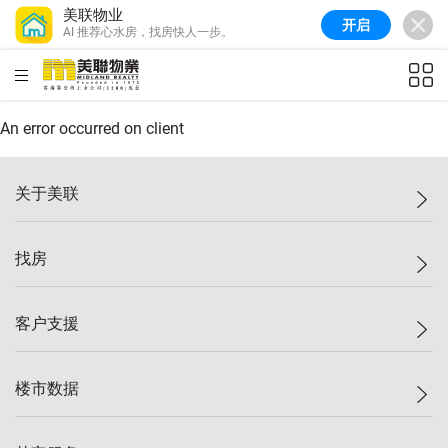
美联物业
开启
AI 推荐心水房，找房快人一步。
美联信心指数
77.1
较上周
0.7%
较上月
-0.4%
(
03/08/2026
)
HKD
ft²
全港指数
149.1
较上周
0%
较上月
0.4%
(
03/08/2026
)
An error occurred on client
港岛指数
157.4
较上周
-0.3%
较上月
-0.8%
(
03/08/2026
)
关于美联
九龙指数
156.4
较上周
-0.1%
较上月
0.3%
(
03/08/2026
)
美联集团
找房
新界指数
134.8
较上周
0.1%
较上月
0.9%
(
03/08/2026
)
投资者关系
美联信心指数
77.1
较上周
0.7%
较上月
-0.4%
(
03/08/2026
)
集团动态
一手新房
客户支援
人才招募
买房
网站地图
上车
自助放盘
楼市数据
减价
专业经纪人
低价
分行网络
指数