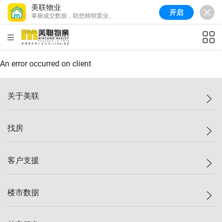
美联物业
开启
掌握成交数据，助您精明置业。
美联信心指数
77.1
较上周
0.7%
较上月
-0.4%
(
03/08/2026
)
HKD
ft²
全港指数
149.1
较上周
0%
较上月
0.4%
(
03/08/2026
)
An error occurred on client
港岛指数
157.4
较上周
-0.3%
较上月
-0.8%
(
03/08/2026
)
关于美联
九龙指数
156.4
较上周
-0.1%
较上月
0.3%
(
03/08/2026
)
美联集团
找房
新界指数
134.8
较上周
0.1%
较上月
0.9%
(
03/08/2026
)
投资者关系
美联信心指数
77.1
较上周
0.7%
较上月
-0.4%
(
03/08/2026
)
集团动态
一手新房
客户支援
人才招募
买房
网站地图
上车
自助放盘
楼市数据
减价
专业经纪人
低价
分行网络
指数