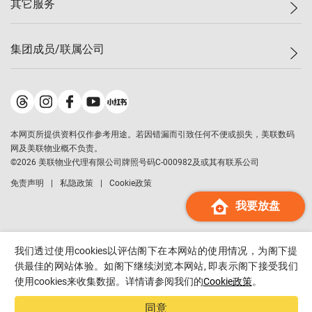
其它服务
美联豪宅
查询热线
信心指数
独家楼盘
联络我们
最新成交
小区专页
租房
集团成员/联属公司
按揭计算机
历史成交
大湾区专页
居屋专页
负担能力计算机
成交数据
楼市资讯
买卖流程
美联物业
转按计算机
小区成交排行榜
美联精英会
鋑联控股
*
缴款方式
地区百科
美联慈善基金
美联工商铺
*
本网页所提供资料仅作参考用途。若因错漏而引致任何不便或损失，美联数码
美善会
美联中国
网及美联物业概不负责。
地产经纪人管理协会
©
2026
美联物业代理有限公司牌照号码C-000982及或其有联系公司
美联澳门
申报已递交的购楼开盘
免责声明
私隐政策
Cookie政策
美联金融集团
我要放盘
美联移民顾问
美联升学顾问
美联测量师行
我们透过使用cookies以评估阁下在本网站的使用情况，为阁下提
香港置业
供最佳的网站体验。如阁下继续浏览本网站, 即表示阁下接受我们
使用cookies来收集数据。详情请参阅我们的
Cookie政策
。
经络按揭
美联会
同意