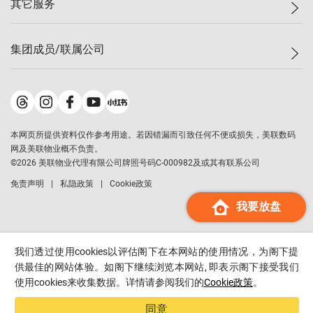
其它服务
美联豪宅
查询热线
信心指数
独家楼盘
联络我们
最新成交
小区专页
租房
集团成员/联属公司
按揭计算机
历史成交
大湾区专页
居屋专页
负担能力计算机
成交数据
楼市资讯
买卖流程
美联物业
转按计算机
小区成交排行榜
美联精英会
鋑联控股
*
缴款方式
地区百科
美联慈善基金
美联工商铺
*
本网页所提供资料仅作参考用途。若因错漏而引致任何不便或损失，美联数码
美善会
美联中国
网及美联物业概不负责。
地产经纪人管理协会
©
2026
美联物业代理有限公司牌照号码C-000982及或其有联系公司
美联澳门
申报已递交的购楼开盘
免责声明
私隐政策
Cookie政策
美联金融集团
我要放盘
美联移民顾问
美联升学顾问
美联测量师行
我们透过使用cookies以评估阁下在本网站的使用情况，为阁下提
香港置业
供最佳的网站体验。如阁下继续浏览本网站, 即表示阁下接受我们
使用cookies来收集数据。详情请参阅我们的
Cookie政策
。
经络按揭
美联会
同意