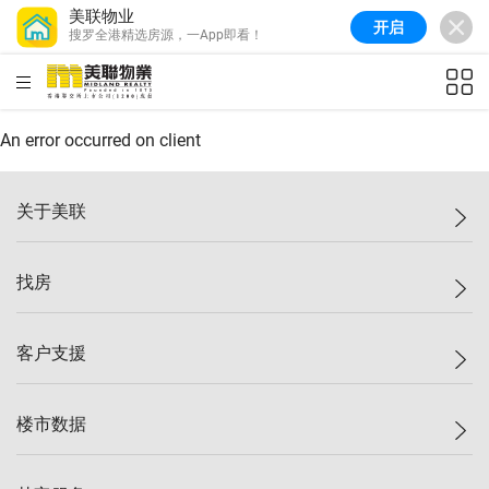
美联物业
开启
搜罗全港精选房源，一App即看！
美联信心指数
77.1
较上周
0.7%
较上月
-0.4%
(
03/08/2026
)
HKD
ft²
全港指数
149.1
较上周
0%
较上月
0.4%
(
03/08/2026
)
An error occurred on client
港岛指数
157.4
较上周
-0.3%
较上月
-0.8%
(
03/08/2026
)
关于美联
九龙指数
156.4
较上周
-0.1%
较上月
0.3%
(
03/08/2026
)
美联集团
找房
新界指数
134.8
较上周
0.1%
较上月
0.9%
(
03/08/2026
)
投资者关系
美联信心指数
77.1
较上周
0.7%
较上月
-0.4%
(
03/08/2026
)
集团动态
一手新房
客户支援
人才招募
买房
网站地图
上车
自助放盘
楼市数据
减价
专业经纪人
低价
分行网络
指数