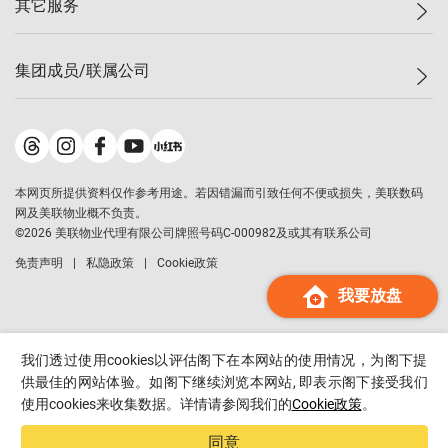
其它服务
美联豪宅
查询热线
信心指数
独家楼盘
联络我们
最新成交
小区专页
租房
集团成员/联属公司
按揭计算机
历史成交
大湾区专页
居屋专页
负担能力计算机
成交数据
楼市资讯
买卖流程
美联物业
转按计算机
小区成交排行榜
美联精英会
鋑联控股
*
缴款方式
地区百科
美联慈善基金
美联工商铺
*
本网页所提供资料仅作参考用途。若因错漏而引致任何不便或损失，美联数码
美善会
美联中国
网及美联物业概不负责。
地产经纪人管理协会
©
2026
美联物业代理有限公司牌照号码C-000982及或其有联系公司
美联澳门
申报已递交的购楼开盘
免责声明
私隐政策
Cookie政策
美联金融集团
我要放盘
美联移民顾问
美联升学顾问
美联测量师行
我们透过使用cookies以评估阁下在本网站的使用情况，为阁下提
香港置业
供最佳的网站体验。如阁下继续浏览本网站, 即表示阁下接受我们
使用cookies来收集数据。详情请参阅我们的
Cookie政策
。
经络按揭
美联会
同意