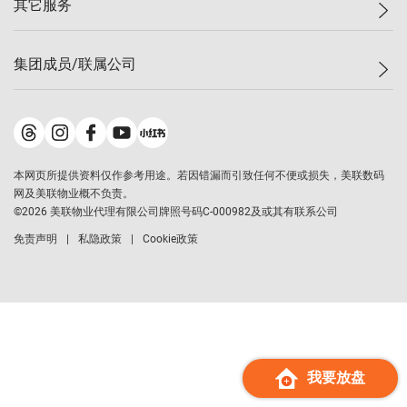
其它服务
美联豪宅
查询热线
信心指数
独家楼盘
联络我们
最新成交
小区专页
租房
集团成员/联属公司
按揭计算机
历史成交
大湾区专页
居屋专页
负担能力计算机
成交数据
楼市资讯
买卖流程
美联物业
转按计算机
小区成交排行榜
美联精英会
鋑联控股
*
缴款方式
地区百科
美联慈善基金
美联工商铺
*
本网页所提供资料仅作参考用途。若因错漏而引致任何不便或损失，美联数码
美善会
美联中国
网及美联物业概不负责。
地产经纪人管理协会
©
2026
美联物业代理有限公司牌照号码C-000982及或其有联系公司
美联澳门
申报已递交的购楼开盘
免责声明
私隐政策
Cookie政策
美联金融集团
美联移民顾问
美联升学顾问
美联测量师行
香港置业
经络按揭
我要放盘
美联会