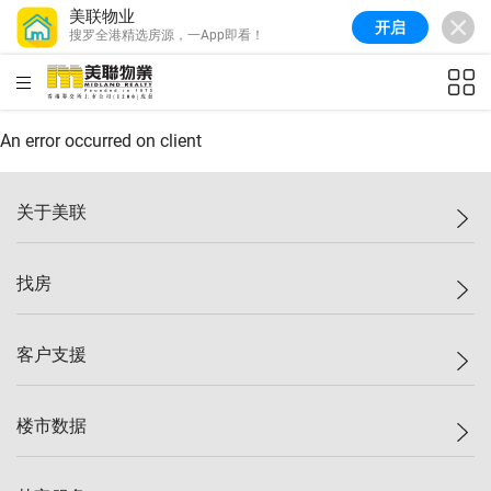
美联物业
开启
搜罗全港精选房源，一App即看！
美联信心指数
77.1
较上周
0.7%
较上月
-0.4%
(
03/08/2026
)
HKD
ft²
全港指数
149.1
较上周
0%
较上月
0.4%
(
03/08/2026
)
An error occurred on client
港岛指数
157.4
较上周
-0.3%
较上月
-0.8%
(
03/08/2026
)
关于美联
九龙指数
156.4
较上周
-0.1%
较上月
0.3%
(
03/08/2026
)
美联集团
找房
新界指数
134.8
较上周
0.1%
较上月
0.9%
(
03/08/2026
)
投资者关系
美联信心指数
77.1
较上周
0.7%
较上月
-0.4%
(
03/08/2026
)
集团动态
一手新房
客户支援
人才招募
买房
网站地图
上车
自助放盘
楼市数据
减价
专业经纪人
低价
分行网络
指数