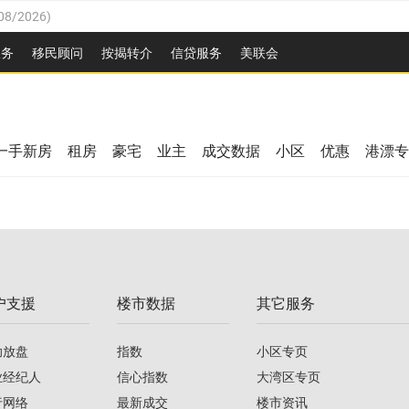
08/2026
)
26
)
服务
移民顾问
按揭转介
信贷服务
美联会
2026
)
08/2026
)
/2026
)
26
)
/2026
)
一手新房
租房
豪宅
业主
成交数据
小区
优惠
港漂专
08/2026
)
2026
)
/2026
)
/2026
)
户支援
楼市数据
其它服务
08/2026
)
助放盘
指数
小区专页
业经纪人
信心指数
大湾区专页
行网络
最新成交
楼市资讯