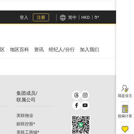
登入
注册
简中
HKD
ft²
区
地区百科
资讯
经纪人/分行
加入我们
集团成员/
我是业主
联属公司
美联物业
按揭计算
鋑联控股
*
美联工商铺
*