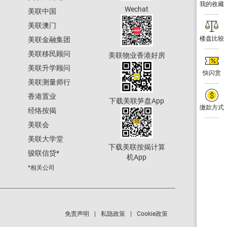
我的收藏
Wechat
美联中国
美联澳门
楼盘比较
美联金融集团
美联移民顾问
美联物业香港好房
美联升学顾问
快闪赏
美联测量师行
香港置业
下载美联笋盘App
缴款方式
经络按揭
美联会
美联大学堂
下载美联按揭计算
骏联信贷
*
机App
*相关公司
免责声明
私隐政策
Cookie政策