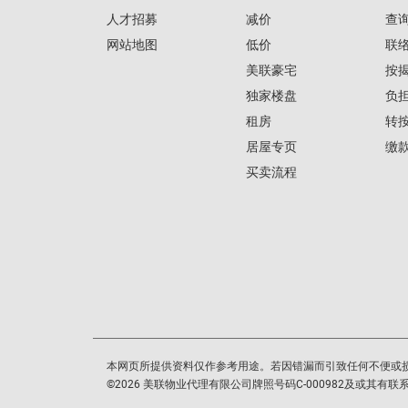
人才招募
减价
查
网站地图
低价
联
美联豪宅
按
独家楼盘
负
租房
转
居屋专页
缴
买卖流程
本网页所提供资料仅作参考用途。若因错漏而引致任何不便或
©
2026
美联物业代理有限公司牌照号码C-000982及或其有联