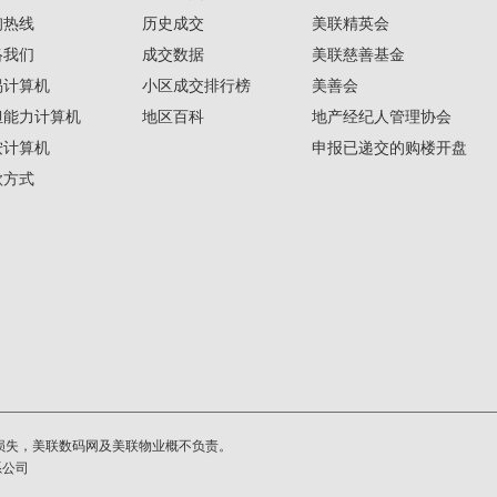
询热线
历史成交
美联精英会
络我们
成交数据
美联慈善基金
揭计算机
小区成交排行榜
美善会
担能力计算机
地区百科
地产经纪人管理协会
按计算机
申报已递交的购楼开盘
款方式
损失，美联数码网及美联物业概不负责。
系公司