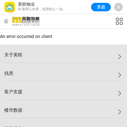
美联物业
开启
AI 推荐心水房，找房快人一步。
美联信心指数
77.1
较上周
0.7%
较上月
-0.4%
(
03/08/2026
)
HKD
ft²
全港指数
149.1
较上周
0%
较上月
0.4%
(
03/08/2026
)
An error occurred on client
港岛指数
157.4
较上周
-0.3%
较上月
-0.8%
(
03/08/2026
)
关于美联
九龙指数
156.4
较上周
-0.1%
较上月
0.3%
(
03/08/2026
)
美联集团
找房
新界指数
134.8
较上周
0.1%
较上月
0.9%
(
03/08/2026
)
投资者关系
美联信心指数
77.1
较上周
0.7%
较上月
-0.4%
(
03/08/2026
)
集团动态
一手新房
客户支援
人才招募
买房
网站地图
上车
自助放盘
楼市数据
减价
专业经纪人
低价
分行网络
指数