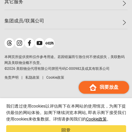
其它服务
美联豪宅
查询热线
信心指数
独家楼盘
联络我们
最新成交
小区专页
租房
集团成员/联属公司
按揭计算机
历史成交
大湾区专页
居屋专页
负担能力计算机
成交数据
楼市资讯
买卖流程
美联物业
转按计算机
小区成交排行榜
美联精英会
鋑联控股
*
缴款方式
地区百科
美联慈善基金
美联工商铺
*
本网页所提供资料仅作参考用途。若因错漏而引致任何不便或损失，美联数码
美善会
美联中国
网及美联物业概不负责。
地产经纪人管理协会
©
2026
美联物业代理有限公司牌照号码C-000982及或其有联系公司
美联澳门
申报已递交的购楼开盘
免责声明
私隐政策
Cookie政策
美联金融集团
我要放盘
美联移民顾问
美联升学顾问
美联测量师行
我们透过使用cookies以评估阁下在本网站的使用情况，为阁下提
香港置业
供最佳的网站体验。如阁下继续浏览本网站, 即表示阁下接受我们
使用cookies来收集数据。详情请参阅我们的
Cookie政策
。
经络按揭
美联会
同意