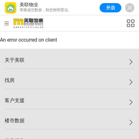
美联物业
开启
掌握成交数据，助您精明置业。
美联信心指数
77.1
较上周
0.7%
较上月
-0.4%
(
03/08/2026
)
HKD
ft²
全港指数
149.1
较上周
0%
较上月
0.4%
(
03/08/2026
)
An error occurred on client
港岛指数
157.4
较上周
-0.3%
较上月
-0.8%
(
03/08/2026
)
关于美联
九龙指数
156.4
较上周
-0.1%
较上月
0.3%
(
03/08/2026
)
美联集团
找房
新界指数
134.8
较上周
0.1%
较上月
0.9%
(
03/08/2026
)
投资者关系
美联信心指数
77.1
较上周
0.7%
较上月
-0.4%
(
03/08/2026
)
集团动态
一手新房
客户支援
人才招募
买房
网站地图
上车
自助放盘
楼市数据
减价
专业经纪人
低价
分行网络
指数