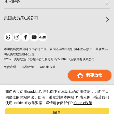
其它服务
美联豪宅
查询热线
信心指数
独家楼盘
联络我们
最新成交
小区专页
租房
集团成员/联属公司
按揭计算机
历史成交
大湾区专页
居屋专页
负担能力计算机
成交数据
楼市资讯
买卖流程
美联物业
转按计算机
小区成交排行榜
美联精英会
鋑联控股
*
缴款方式
地区百科
美联慈善基金
美联工商铺
*
本网页所提供资料仅作参考用途。若因错漏而引致任何不便或损失，美联数码
美善会
美联中国
网及美联物业概不负责。
地产经纪人管理协会
©
2026
美联物业代理有限公司牌照号码C-000982及或其有联系公司
美联澳门
申报已递交的购楼开盘
免责声明
私隐政策
Cookie政策
美联金融集团
我要放盘
美联移民顾问
美联升学顾问
美联测量师行
我们透过使用cookies以评估阁下在本网站的使用情况，为阁下提
香港置业
供最佳的网站体验。如阁下继续浏览本网站, 即表示阁下接受我们
使用cookies来收集数据。详情请参阅我们的
Cookie政策
。
经络按揭
美联会
同意