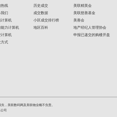
询热线
历史成交
美联精英会
络我们
成交数据
美联慈善基金
揭计算机
小区成交排行榜
美善会
担能力计算机
地区百科
地产经纪人管理协会
按计算机
申报已递交的购楼开盘
款方式
损失，美联数码网及美联物业概不负责。
系公司