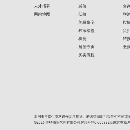
人才招募
减价
查
网站地图
低价
联
美联豪宅
按
独家楼盘
负
租房
转
居屋专页
缴
买卖流程
本网页所提供资料仅作参考用途。若因错漏而引致任何不便或
©
2026
美联物业代理有限公司牌照号码C-000982及或其有联