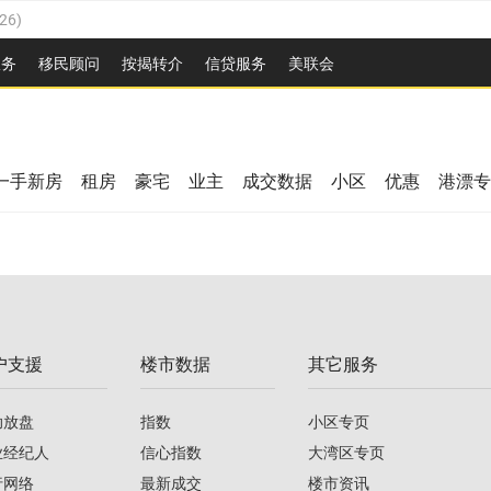
26
)
2026
)
服务
移民顾问
按揭转介
信贷服务
美联会
/2026
)
08/2026
)
/2026
)
26
)
08/2026
)
一手新房
租房
豪宅
业主
成交数据
小区
优惠
港漂专
2026
)
/2026
)
/2026
)
户支援
楼市数据
其它服务
08/2026
)
助放盘
指数
小区专页
业经纪人
信心指数
大湾区专页
行网络
最新成交
楼市资讯