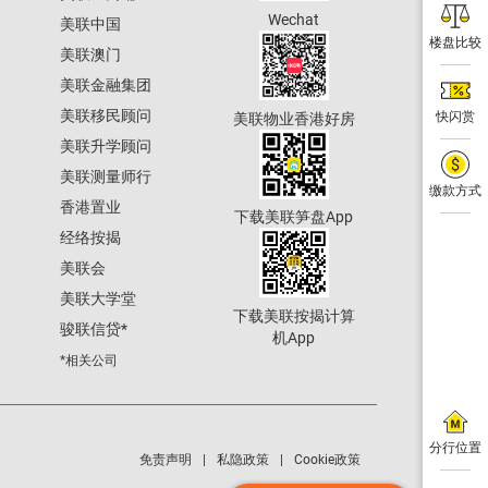
Wechat
美联中国
楼盘比较
美联澳门
美联金融集团
美联移民顾问
快闪赏
美联物业香港好房
美联升学顾问
美联测量师行
缴款方式
香港置业
下载美联笋盘App
经络按揭
美联会
美联大学堂
下载美联按揭计算
骏联信贷
*
机App
*相关公司
分行位置
免责声明
私隐政策
Cookie政策