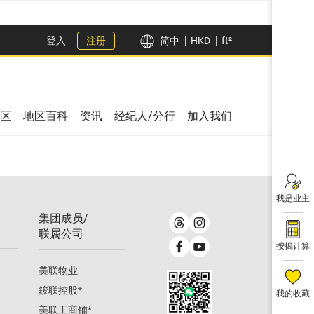
登入
注册
简中
HKD
ft²
区
地区百科
资讯
经纪人/分行
加入我们
我是业主
集团成员/
联属公司
按揭计算
美联物业
鋑联控股
*
我的收藏
美联工商铺
*