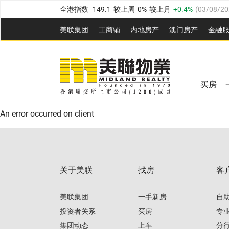
全港指数
149.1
较上周
0%
较上月
0.4%
(
03/08/20
港岛指数
157.4
较上周
-0.3%
较上月
-0.8%
(
03/08/
美联集团
工商铺
内地房产
澳⻔房产
金融
九龙指数
156.4
较上周
-0.1%
较上月
0.3%
(
03/08
美联信心指数
77.1
较上周
0.7%
较上月
-0.4%
(
03/
新界指数
134.8
较上周
0.1%
较上月
0.9%
(
03/08
全港指数
149.1
较上周
0%
较上月
0.4%
(
03/08/20
美联信心指数
77.1
较上周
0.7%
较上月
-0.4%
(
03/
买房
港岛指数
157.4
较上周
-0.3%
较上月
-0.8%
(
03/08/
An error occurred on client
九龙指数
156.4
较上周
-0.1%
较上月
0.3%
(
03/08
新界指数
134.8
较上周
0.1%
较上月
0.9%
(
03/08
关于美联
找房
客
美联信心指数
77.1
较上周
0.7%
较上月
-0.4%
(
03/
美联集团
一手新房
自
投资者关系
买房
专
集团动态
上车
分