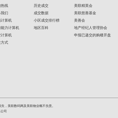
询热线
历史成交
美联精英会
络我们
成交数据
美联慈善基金
揭计算机
小区成交排行榜
美善会
担能力计算机
地区百科
地产经纪人管理协会
按计算机
申报已递交的购楼开盘
款方式
损失，美联数码网及美联物业概不负责。
系公司