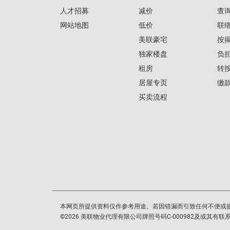
人才招募
减价
查
网站地图
低价
联
美联豪宅
按
独家楼盘
负
租房
转
居屋专页
缴
买卖流程
本网页所提供资料仅作参考用途。若因错漏而引致任何不便或
©
2026
美联物业代理有限公司牌照号码C-000982及或其有联