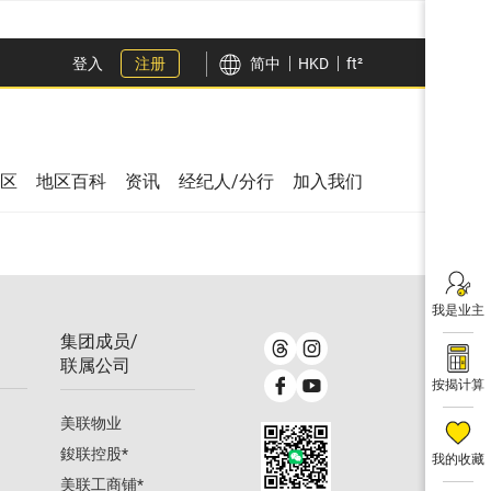
登入
注册
简中
HKD
ft²
区
地区百科
资讯
经纪人/分行
加入我们
我是业主
集团成员/
联属公司
按揭计算
美联物业
鋑联控股
*
我的收藏
美联工商铺
*