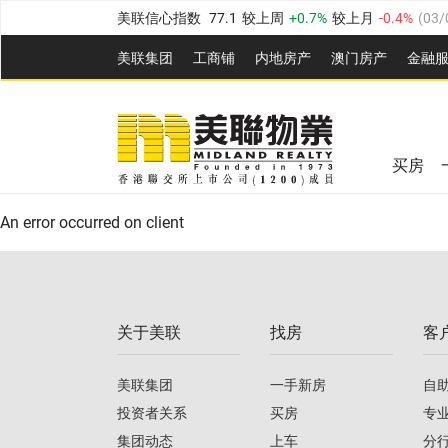
美联信心指数
77.1
较上周
0.7%
较上月
-0.4%
(
03/
全港指数
149.1
较上周
0%
较上月
0.4%
(
03/08/20
美联集团
工商铺
内地房产
澳⻔房产
金融
港岛指数
157.4
较上周
-0.3%
较上月
-0.8%
(
03/08/
美联信心指数
77.1
较上周
0.7%
较上月
-0.4%
(
03/
九龙指数
156.4
较上周
-0.1%
较上月
0.3%
(
03/08
全港指数
149.1
较上周
0%
较上月
0.4%
(
03/08/20
新界指数
134.8
较上周
0.1%
较上月
0.9%
(
03/08
买房
美联信心指数
77.1
较上周
0.7%
较上月
-0.4%
(
03/
港岛指数
157.4
较上周
-0.3%
较上月
-0.8%
(
03/08/
An error occurred on client
九龙指数
156.4
较上周
-0.1%
较上月
0.3%
(
03/08
新界指数
134.8
较上周
0.1%
较上月
0.9%
(
03/08
关于美联
找房
客
美联信心指数
77.1
较上周
0.7%
较上月
-0.4%
(
03/
美联集团
一手新房
自
投资者关系
买房
专
集团动态
上车
分