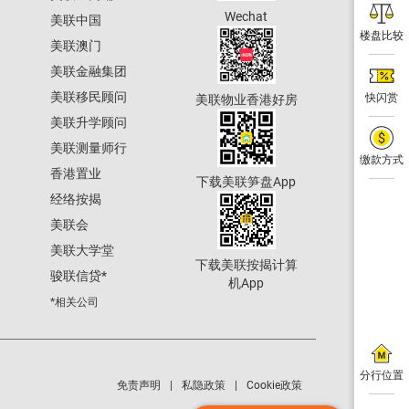
Wechat
美联中国
楼盘比较
美联澳门
美联金融集团
美联移民顾问
快闪赏
美联物业香港好房
美联升学顾问
美联测量师行
缴款方式
香港置业
下载美联笋盘App
经络按揭
美联会
美联大学堂
下载美联按揭计算
骏联信贷
*
机App
*相关公司
分行位置
免责声明
私隐政策
Cookie政策