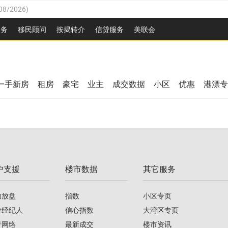
08/2026
)
26
)
服务
移民顾问
按揭转介
信贷服务
美联会
2026
)
08/2026
)
/2026
)
26
)
/2026
)
一手新房
租房
豪宅
业主
成交数据
小区
优惠
港漂专
08/2026
)
2026
)
/2026
)
/2026
)
户支援
楼市数据
其它服务
08/2026
)
助放盘
指数
小区专页
业经纪人
信心指数
大湾区专页
行网络
最新成交
楼市资讯