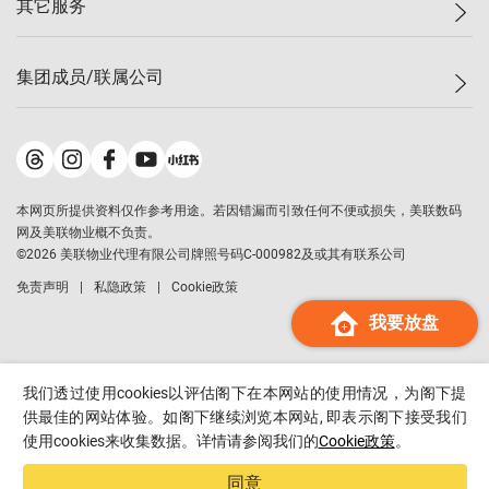
其它服务
美联豪宅
查询热线
信心指数
独家楼盘
联络我们
最新成交
小区专页
租房
集团成员/联属公司
按揭计算机
历史成交
大湾区专页
居屋专页
负担能力计算机
成交数据
楼市资讯
买卖流程
美联物业
转按计算机
小区成交排行榜
美联精英会
鋑联控股
*
缴款方式
地区百科
美联慈善基金
美联工商铺
*
本网页所提供资料仅作参考用途。若因错漏而引致任何不便或损失，美联数码
美善会
美联中国
网及美联物业概不负责。
地产经纪人管理协会
©
2026
美联物业代理有限公司牌照号码C-000982及或其有联系公司
美联澳门
申报已递交的购楼开盘
免责声明
私隐政策
Cookie政策
美联金融集团
我要放盘
美联移民顾问
美联升学顾问
美联测量师行
我们透过使用cookies以评估阁下在本网站的使用情况，为阁下提
香港置业
供最佳的网站体验。如阁下继续浏览本网站, 即表示阁下接受我们
使用cookies来收集数据。详情请参阅我们的
Cookie政策
。
经络按揭
美联会
同意