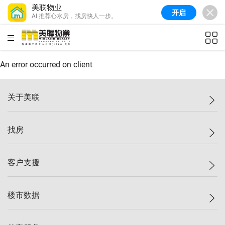
美联物业
开启
AI 推荐心水房，找房快人一步。
美联信心指数
77.1
较上周
0.7%
较上月
-0.4%
(
03/08/2026
)
HKD
ft²
全港指数
149.1
较上周
0%
较上月
0.4%
(
03/08/2026
)
An error occurred on client
港岛指数
157.4
较上周
-0.3%
较上月
-0.8%
(
03/08/2026
)
关于美联
九龙指数
156.4
较上周
-0.1%
较上月
0.3%
(
03/08/2026
)
美联集团
找房
新界指数
134.8
较上周
0.1%
较上月
0.9%
(
03/08/2026
)
投资者关系
美联信心指数
77.1
较上周
0.7%
较上月
-0.4%
(
03/08/2026
)
集团动态
一手新房
客户支援
人才招募
买房
网站地图
上车
自助放盘
楼市数据
减价
专业经纪人
低价
分行网络
指数