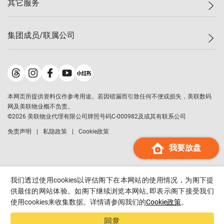
其它服务
美联豪宅
查询热线
信心指数
独家楼盘
联络我们
最新成交
小区专页
租房
集团成员/联属公司
按揭计算机
历史成交
大湾区专页
居屋专页
负担能力计算机
成交数据
楼市资讯
买卖流程
美联物业
转按计算机
小区成交排行榜
美联精英会
鋑联控股
*
缴款方式
地区百科
美联慈善基金
美联工商铺
*
本网页所提供资料仅作参考用途。若因错漏而引致任何不便或损失，美联数码
美善会
美联中国
网及美联物业概不负责。
地产经纪人管理协会
©
2026
美联物业代理有限公司牌照号码C-000982及或其有联系公司
美联澳门
申报已递交的购楼开盘
免责声明
私隐政策
Cookie政策
美联金融集团
我要放盘
美联移民顾问
美联升学顾问
美联测量师行
我们透过使用cookies以评估阁下在本网站的使用情况，为阁下提
香港置业
供最佳的网站体验。如阁下继续浏览本网站, 即表示阁下接受我们
使用cookies来收集数据。详情请参阅我们的
Cookie政策
。
经络按揭
美联会
同意