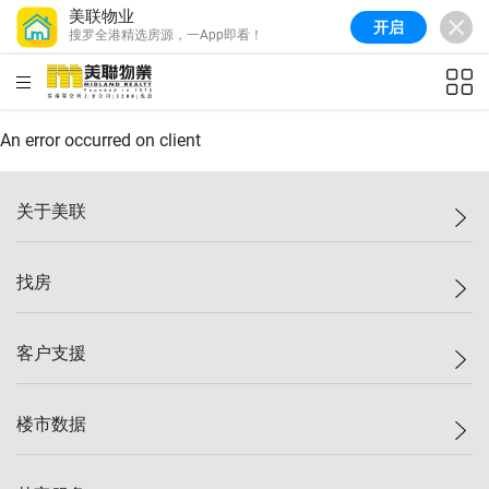
美联物业
开启
搜罗全港精选房源，一App即看！
美联信心指数
77.1
较上周
0.7%
较上月
-0.4%
(
03/08/2026
)
HKD
ft²
全港指数
149.1
较上周
0%
较上月
0.4%
(
03/08/2026
)
An error occurred on client
港岛指数
157.4
较上周
-0.3%
较上月
-0.8%
(
03/08/2026
)
关于美联
九龙指数
156.4
较上周
-0.1%
较上月
0.3%
(
03/08/2026
)
美联集团
找房
新界指数
134.8
较上周
0.1%
较上月
0.9%
(
03/08/2026
)
投资者关系
美联信心指数
77.1
较上周
0.7%
较上月
-0.4%
(
03/08/2026
)
集团动态
一手新房
客户支援
人才招募
买房
网站地图
上车
自助放盘
楼市数据
减价
专业经纪人
低价
分行网络
指数