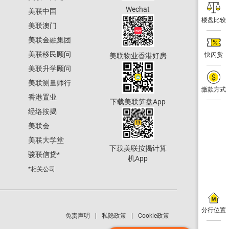
Wechat
美联中国
楼盘比较
美联澳门
美联金融集团
美联移民顾问
快闪赏
美联物业香港好房
美联升学顾问
美联测量师行
缴款方式
香港置业
下载美联笋盘App
经络按揭
美联会
美联大学堂
下载美联按揭计算
骏联信贷
*
机App
*相关公司
分行位置
免责声明
私隐政策
Cookie政策