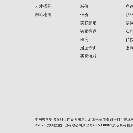
人才招募
减价
查
网站地图
低价
联
美联豪宅
按
独家楼盘
负
租房
转
居屋专页
缴
买卖流程
本网页所提供资料仅作参考用途。若因错漏而引致任何不便或
©
2026
美联物业代理有限公司牌照号码C-000982及或其有联