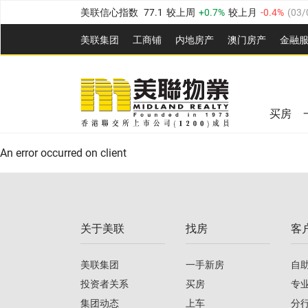
美联信心指数
77.1
较上周
0.7%
较上月
-0.4%
(
03/
全港指数
149.1
较上周
0%
较上月
0.4%
(
03/08/20
美联集团
工商铺
内地房产
澳⻔房产
金融
港岛指数
157.4
较上周
-0.3%
较上月
-0.8%
(
03/08/
美联信心指数
77.1
较上周
0.7%
较上月
-0.4%
(
03/
九龙指数
156.4
较上周
-0.1%
较上月
0.3%
(
03/08
全港指数
149.1
较上周
0%
较上月
0.4%
(
03/08/20
新界指数
134.8
较上周
0.1%
较上月
0.9%
(
03/08
买房
美联信心指数
77.1
较上周
0.7%
较上月
-0.4%
(
03/
港岛指数
157.4
较上周
-0.3%
较上月
-0.8%
(
03/08/
An error occurred on client
九龙指数
156.4
较上周
-0.1%
较上月
0.3%
(
03/08
新界指数
134.8
较上周
0.1%
较上月
0.9%
(
03/08
关于美联
找房
客
美联信心指数
77.1
较上周
0.7%
较上月
-0.4%
(
03/
美联集团
一手新房
自
投资者关系
买房
专
集团动态
上车
分