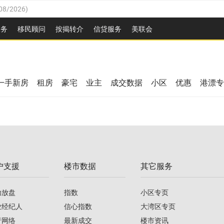
08/2026
)
26
)
服务
移民顾问
按揭转介
信贷服务
美联会
2026
)
08/2026
)
/2026
)
26
)
/2026
)
一手新房
租房
豪宅
业主
成交数据
小区
优惠
港漂专
08/2026
)
2026
)
/2026
)
/2026
)
户支援
楼市数据
其它服务
08/2026
)
助放盘
指数
小区专页
业经纪人
信心指数
大湾区专页
行网络
最新成交
楼市资讯