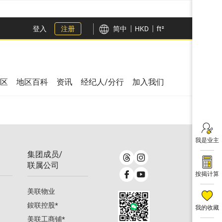
登入
注册
简中
HKD
ft²
区
地区百科
资讯
经纪人/分行
加入我们
我是业主
集团成员/
联属公司
按揭计算
美联物业
鋑联控股
*
我的收藏
美联工商铺
*