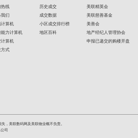
询热线
历史成交
美联精英会
络我们
成交数据
美联慈善基金
揭计算机
小区成交排行榜
美善会
担能力计算机
地区百科
地产经纪人管理协会
按计算机
申报已递交的购楼开盘
款方式
损失，美联数码网及美联物业概不负责。
系公司