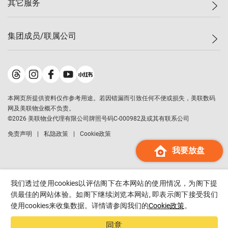
其它服务
美联豪宅
查询热线
信心指数
独家楼盘
联络我们
最新成交
小区专页
租房
集团成员/联属公司
按揭计算机
历史成交
大湾区专页
居屋专页
负担能力计算机
成交数据
楼市资讯
买卖流程
美联物业
转按计算机
小区成交排行榜
美联精英会
鋑联控股
*
缴款方式
地区百科
美联慈善基金
美联工商铺
*
本网页所提供资料仅作参考用途。若因错漏而引致任何不便或损失，美联数码
美善会
美联中国
网及美联物业概不负责。
地产经纪人管理协会
©
2026
美联物业代理有限公司牌照号码C-000982及或其有联系公司
美联澳门
申报已递交的购楼开盘
免责声明
私隐政策
Cookie政策
美联金融集团
我要放盘
美联移民顾问
美联升学顾问
美联测量师行
我们透过使用cookies以评估阁下在本网站的使用情况，为阁下提
香港置业
供最佳的网站体验。如阁下继续浏览本网站, 即表示阁下接受我们
使用cookies来收集数据。详情请参阅我们的
Cookie政策
。
经络按揭
美联会
同意