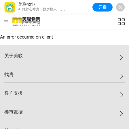
美联物业
开启
AI 推荐心水房，找房快人一步。
美联信心指数
77.1
较上周
0.7%
较上月
-0.4%
(
03/08/2026
)
HKD
ft²
全港指数
149.1
较上周
0%
较上月
0.4%
(
03/08/2026
)
An error occurred on client
港岛指数
157.4
较上周
-0.3%
较上月
-0.8%
(
03/08/2026
)
关于美联
九龙指数
156.4
较上周
-0.1%
较上月
0.3%
(
03/08/2026
)
美联集团
找房
新界指数
134.8
较上周
0.1%
较上月
0.9%
(
03/08/2026
)
投资者关系
美联信心指数
77.1
较上周
0.7%
较上月
-0.4%
(
03/08/2026
)
集团动态
一手新房
客户支援
人才招募
买房
网站地图
上车
自助放盘
楼市数据
减价
专业经纪人
低价
分行网络
指数