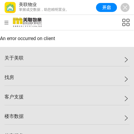
美联物业
开启
掌握成交数据，助您精明置业。
美联信心指数
77.1
较上周
0.7%
较上月
-0.4%
(
03/08/2026
)
HKD
ft²
全港指数
149.1
较上周
0%
较上月
0.4%
(
03/08/2026
)
An error occurred on client
港岛指数
157.4
较上周
-0.3%
较上月
-0.8%
(
03/08/2026
)
关于美联
九龙指数
156.4
较上周
-0.1%
较上月
0.3%
(
03/08/2026
)
美联集团
找房
新界指数
134.8
较上周
0.1%
较上月
0.9%
(
03/08/2026
)
投资者关系
美联信心指数
77.1
较上周
0.7%
较上月
-0.4%
(
03/08/2026
)
集团动态
一手新房
客户支援
人才招募
买房
网站地图
上车
自助放盘
楼市数据
减价
专业经纪人
低价
分行网络
指数