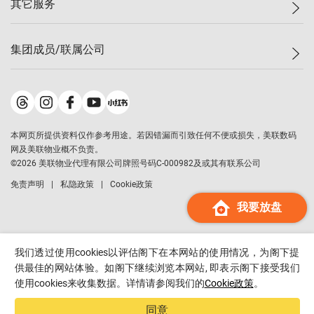
其它服务
美联豪宅
查询热线
信心指数
独家楼盘
联络我们
最新成交
小区专页
租房
集团成员/联属公司
按揭计算机
历史成交
大湾区专页
居屋专页
负担能力计算机
成交数据
楼市资讯
买卖流程
美联物业
转按计算机
小区成交排行榜
美联精英会
鋑联控股
*
缴款方式
地区百科
美联慈善基金
美联工商铺
*
本网页所提供资料仅作参考用途。若因错漏而引致任何不便或损失，美联数码
美善会
美联中国
网及美联物业概不负责。
地产经纪人管理协会
©
2026
美联物业代理有限公司牌照号码C-000982及或其有联系公司
美联澳门
申报已递交的购楼开盘
免责声明
私隐政策
Cookie政策
美联金融集团
我要放盘
美联移民顾问
美联升学顾问
美联测量师行
我们透过使用cookies以评估阁下在本网站的使用情况，为阁下提
香港置业
供最佳的网站体验。如阁下继续浏览本网站, 即表示阁下接受我们
使用cookies来收集数据。详情请参阅我们的
Cookie政策
。
经络按揭
美联会
同意