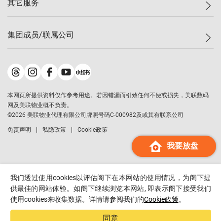
其它服务
美联豪宅
查询热线
信心指数
独家楼盘
联络我们
最新成交
小区专页
租房
集团成员/联属公司
按揭计算机
历史成交
大湾区专页
居屋专页
负担能力计算机
成交数据
楼市资讯
买卖流程
美联物业
转按计算机
小区成交排行榜
美联精英会
鋑联控股
*
缴款方式
地区百科
美联慈善基金
美联工商铺
*
本网页所提供资料仅作参考用途。若因错漏而引致任何不便或损失，美联数码
美善会
美联中国
网及美联物业概不负责。
地产经纪人管理协会
©
2026
美联物业代理有限公司牌照号码C-000982及或其有联系公司
美联澳门
申报已递交的购楼开盘
免责声明
私隐政策
Cookie政策
美联金融集团
我要放盘
美联移民顾问
美联升学顾问
美联测量师行
我们透过使用cookies以评估阁下在本网站的使用情况，为阁下提
香港置业
供最佳的网站体验。如阁下继续浏览本网站, 即表示阁下接受我们
使用cookies来收集数据。详情请参阅我们的
Cookie政策
。
经络按揭
美联会
同意