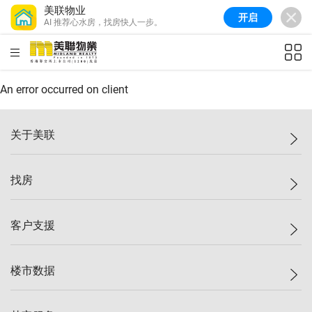
美联物业
开启
AI 推荐心水房，找房快人一步。
美联信心指数
77.1
较上周
0.7%
较上月
-0.4%
(
03/08/2026
)
HKD
ft²
全港指数
149.1
较上周
0%
较上月
0.4%
(
03/08/2026
)
An error occurred on client
港岛指数
157.4
较上周
-0.3%
较上月
-0.8%
(
03/08/2026
)
关于美联
九龙指数
156.4
较上周
-0.1%
较上月
0.3%
(
03/08/2026
)
美联集团
找房
新界指数
134.8
较上周
0.1%
较上月
0.9%
(
03/08/2026
)
投资者关系
美联信心指数
77.1
较上周
0.7%
较上月
-0.4%
(
03/08/2026
)
集团动态
一手新房
客户支援
人才招募
买房
网站地图
上车
自助放盘
楼市数据
减价
专业经纪人
低价
分行网络
指数