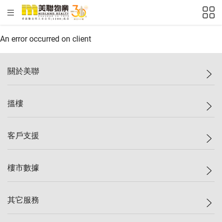
HKD
ft²
An error occurred on client
關於美聯
美聯集團
搵樓
投資者關係
集團動態
一手新盤
客戶支援
人才招募
二手盤
網站地圖
上車
自助放盤
樓市數據
減價
專業代理
低水
分行網絡
樓價指數
其它服務
美聯豪宅
查詢熱線
信心指數
獨家樓盤
聯絡我們