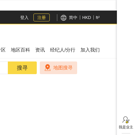
登入
注册
简中
HKD
ft²
专区
地区百科
资讯
经纪人/分行
加入我们
搜寻
搜寻
地图搜寻
我是业主