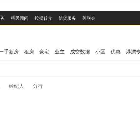
服务
移民顾问
按揭转介
信贷服务
美联会
一手新房
租房
豪宅
业主
成交数据
小区
优惠
港漂
位
经纪人
分行