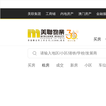
美联集团
工商铺
内地房产
澳⻔房产
金融
买房
买房
租房
成交
新房
小区
车