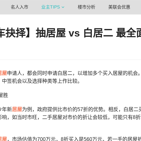
名人入市
业主TIPS
楼市分析
美联会优惠
车抉择】抽居屋 vs 白居二 最全
居屋
申请人，都会同时申请白居二，以增加多个买入居屋的机会。
、中签机会以及选择种类等上作比较。
屋胜
今年新
居屋
为例，政府提供比市价的57折的优势。相反，白居二
影响，如当时市旺，二手居屋对市价的折让会较低，可能只有8折
居屋
，市场估值为700万元，8折买入是560万元，若一手的居屋