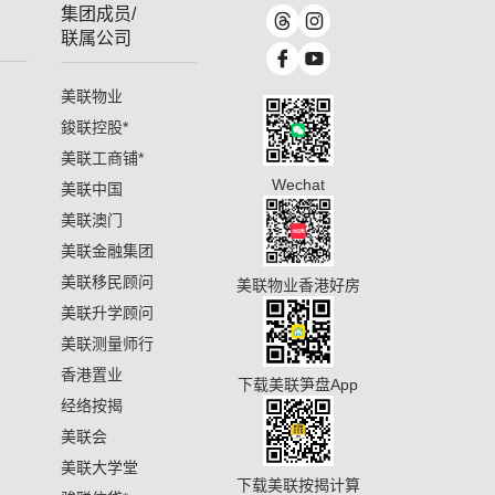
集团成员/
联属公司
美联物业
鋑联控股
*
美联工商铺
*
Wechat
美联中国
美联澳门
美联金融集团
美联移民顾问
美联物业香港好房
美联升学顾问
美联测量师行
香港置业
下载美联笋盘App
经络按揭
美联会
美联大学堂
下载美联按揭计算