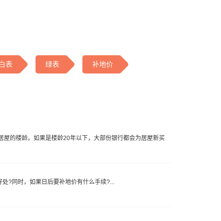
白表
绿表
补地价
居屋的楼龄。如果是楼龄20年以下，大部份银行都会为居屋新买
?同时，如果日后要补地价有什么手续?...