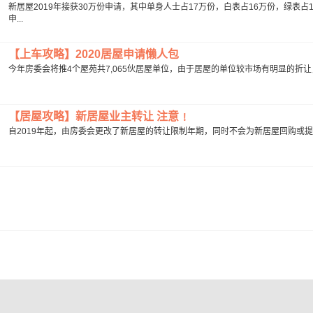
新居屋2019年接获30万份申请，其中单身人士占17万份，白表占16万份，绿表
申...
【上车攻略】2020居屋申请懒人包
今年房委会将推4个屋苑共7,065伙居屋单位，由于居屋的单位较市场有明显的折让，因
【居屋攻略】新居屋业主转让 注意﹗
自2019年起，由房委会更改了新居屋的转让限制年期，同时不会为新居屋回购或提名