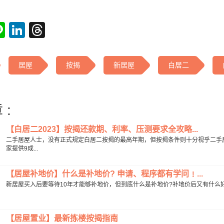
tsApp
acebook
Line
LinkedIn
Threads
居屋
按揭
新居屋
白居二
 :
【白居二2023】按揭还款期、利率、压测要求全攻略...
二手居屋人士，没有正式规定白居二按揭的最高年期，但按揭条件则十分视乎二手
家提供9成...
【居屋补地价】什么是补地价? 申请、程序都有学问﹗...
新居屋买入后要等待10年才能够补地价，但到底什么是补地价?补地价后又有什么好处
【居屋置业】最新拣楼按揭指南