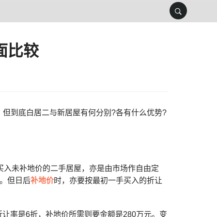
面比较
但到底白居二与新居屋有何分别?各有什么优势?
买入未补地价的二手居屋，亦是由市场作自由定
。但日后
补地价
时，亦要按最初一手买入的折让
折让率是6折，补地价所需则要金额是280万元。变