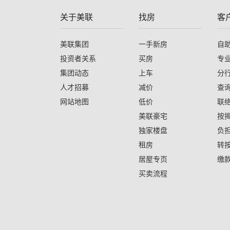
关于美联
找房
客
美联集团
一手新房
自
投资者关系
买房
专
集团动态
上车
分
人才招募
减价
查
网站地图
低价
联
美联豪宅
按
独家楼盘
负
租房
转
居屋专页
缴
买卖流程