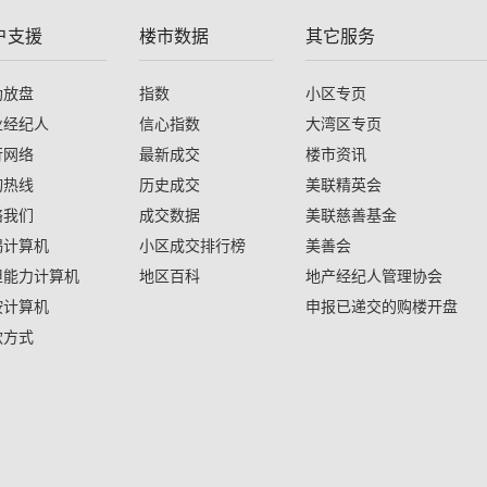
户支援
楼市数据
其它服务
助放盘
指数
小区专页
业经纪人
信心指数
大湾区专页
行网络
最新成交
楼市资讯
询热线
历史成交
美联精英会
络我们
成交数据
美联慈善基金
揭计算机
小区成交排行榜
美善会
担能力计算机
地区百科
地产经纪人管理协会
按计算机
申报已递交的购楼开盘
款方式