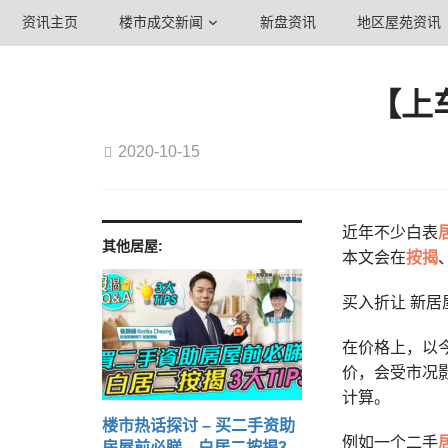
资讯主页
楼市成交新闻
新盘资讯
地区屋苑资讯
【上
2020-10-15
近年不少白表
其他居屋:
本文会在
按揭
买入折让 新居
在价格上，以
价，会受市况
计算。
楼市热话探讨 – 买二手资助
例如一个二手
房屋前必睇 白居二按揭3