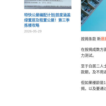
特快公屋编配计划|首度涵盖
绿置居及租置公屋！第三季
拣楼攻略
2026-05-29
按揭条款 新
居
在按揭成数方
力测试。
至于白居二人
款期，及不用
但如果楼龄是
揭，以及要通