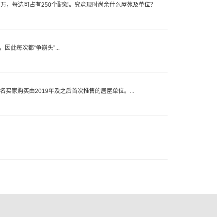
占1万，每边可占有250个配额。究竟现时尚余什么屋苑及单位？
此每次都“争崩头”...
买家购买由2019年及之后首次推售的居屋单位。...