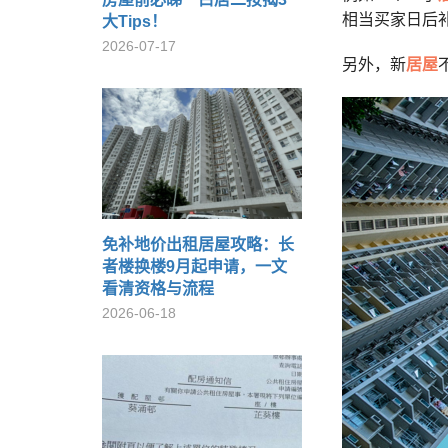
相当买家日后补
大Tips！
2026-07-17
另外，新
居屋
免补地价出租居屋攻略：长
者楼换楼9月起申请，一文
看清资格与流程
2026-06-18