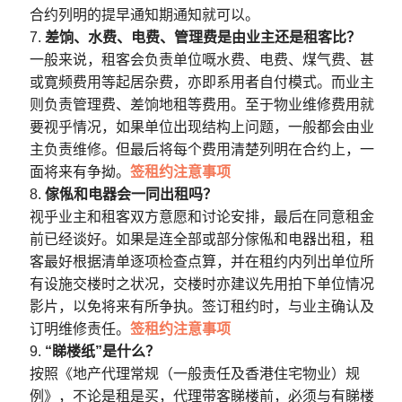
合约列明的提早通知期通知就可以。
差饷、水费、电费、管理费是由业主还是租客比？
一般来说，租客会负责单位嘅水费、电费、煤气费、甚
或寛频费用等起居杂费，亦即系用者自付模式。而业主
则负责管理费、差饷地租等费用。至于物业维修费用就
要视乎情况，如果单位出现结构上问题，一般都会由业
主负责维修。但最后将每个费用清楚列明在合约上，一
面将来有争拗。
签租约注意事项
傢俬和电器会一同出租吗？
视乎业主和租客双方意愿和讨论安排，最后在同意租金
前已经谈好。如果是连全部或部分傢俬和电器出租，租
客最好根据清单逐项检查点算，并在租约内列出单位所
有设施交楼时之状况，交楼时亦建议先用拍下单位情况
影片，以免将来有所争执。签订租约时，与业主确认及
订明维修责任。
签租约注意事项
“睇楼纸”是什么？
按照《地产代理常规（一般责任及香港住宅物业）规
例》，不论是租是买，代理带客睇楼前，必须与有睇楼