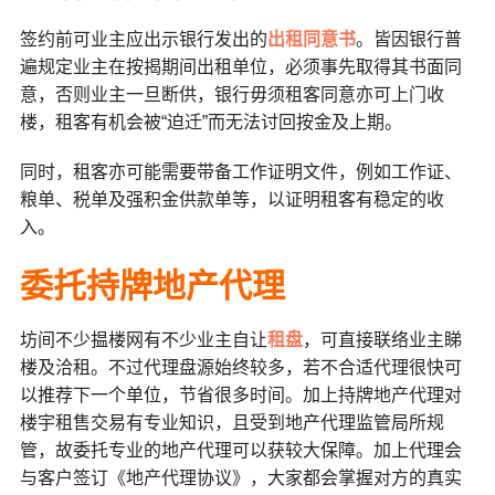
签约前可业主应出示银行发出的
出租同意书
。皆因银行普
遍规定业主在按揭期间出租单位，必须事先取得其书面同
意，否则业主一旦断供，银行毋须租客同意亦可上门收
楼，租客有机会被“迫迁”而无法讨回按金及上期。
同时，租客亦可能需要带备工作证明文件，例如工作证、
粮单、税单及强积金供款单等，以证明租客有稳定的收
入。
委托持牌地产代理
坊间不少揾楼网有不少业主自让
租盘
，可直接联络业主睇
楼及洽租。不过代理盘源始终较多，若不合适代理很快可
以推荐下一个单位，节省很多时间。加上持牌地产代理对
楼宇租售交易有专业知识，且受到地产代理监管局所规
管，故委托专业的地产代理可以获较大保障。加上代理会
与客户签订《地产代理协议》，大家都会掌握对方的真实