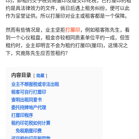
印)，即租约交予税务局盖印及缴交印花税，已打厘印的租
约是具法律效力的文件，倘日后遇上租务纠纷，便可以此
作为呈堂证供。所以打厘印对业主或租客都是一个保障。
然而有些情况是，业主坚拒
打厘印
，例如租客陈先生，看
到一个心仪租盘，租金亦较相同质素单位平约一成，但签
租约时，业主却明言不会为租约打厘印(厘印)，这情况之
下，究竟陈先生应否签租约？
内容目录
隐藏
业主不想报税或非法出租
租客可自行打厘印
查明出租同意书
委托持牌地产代理
打厘印程序
租约印花税如何计算
免租期厘印费
迟交租约印花税罚款