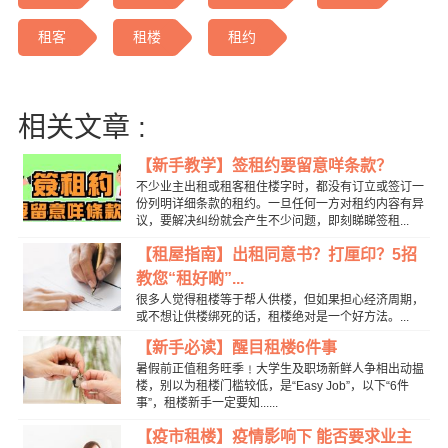
租客
租楼
租约
相关文章 :
【新手教学】签租约要留意咩条款？
不少业主出租或租客租住楼字时，都没有订立或签订一
份列明详细条款的租约。一旦任何一方对租约内容有异
议，要解决纠纷就会产生不少问题，即刻睇睇签租...
【租屋指南】出租同意书？打厘印？5招
教您“租好啲”...
很多人觉得租楼等于帮人供楼，但如果担心经济周期，
或不想让供楼绑死的话，租楼绝对是一个好方法。...
【新手必读】醒目租楼6件事
暑假前正值租务旺季﹗大学生及职场新鲜人争相出动揾
楼，别以为租楼门槛较低，是“Easy Job”，以下“6件
事”，租楼新手一定要知......
【疫市租楼】疫情影响下 能否要求业主