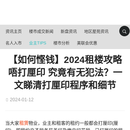
资讯主页
楼市成交新闻
新盘资讯
地区屋苑资讯
名人入市
业主TIPS
楼市分析
美联会优惠
【如何悭钱】2024租楼攻略
唔打厘印 究竟有无犯法？一
文睇清打厘印程序和细节
2024-01-12
当大家
租赁
物业，业主和租客的租约一般都会打厘印(厘