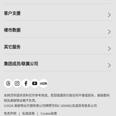
投资者关系
集团动态
一手新房
客户支援
人才招募
买房
网站地图
上车
自助放盘
楼市数据
减价
专业经纪人
低价
分行网络
指数
其它服务
美联豪宅
查询热线
信心指数
独家楼盘
联络我们
最新成交
小区专页
租房
集团成员/联属公司
按揭计算机
历史成交
大湾区专页
居屋专页
负担能力计算机
成交数据
楼市资讯
买卖流程
美联物业
转按计算机
小区成交排行榜
美联精英会
鋑联控股
*
缴款方式
地区百科
美联慈善基金
美联工商铺
*
本网页所提供资料仅作参考用途。若因错漏而引致任何不便或损失，美联数码
美善会
美联中国
网及美联物业概不负责。
地产经纪人管理协会
©
2026
美联物业代理有限公司牌照号码C-000982及或其有联系公司
美联澳门
申报已递交的购楼开盘
免责声明
私隐政策
Cookie政策
美联金融集团