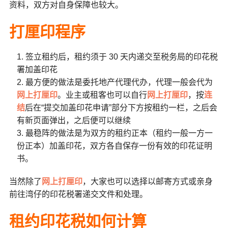
资料，双方对自身保障也较大。
打厘印程序
签立租约后，租约须于 30 天内递交至税务局的印花税
署加盖印花
最方便的做法是委托地产代理代办，代理一般会代为
网上打厘印
。业主或租客也可以自行
网上打厘印
，按
连
结
后在“提交加盖印花申请”部分下方按租约一栏，之后会
有新页面弹出，之后便可以继续
最稳阵的做法是为双方的租约正本（租约一般一方一
份正本）加盖印花，双方各自保存一份有效的印花证明
书。
当然除了
网上打厘印
，大家也可以选择以邮寄方式或亲身
前往湾仔的印花税署递交文件和处理。
租约印花税如何计算