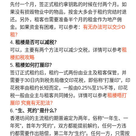
先付一个月，签正式租约拿钥匙的时候在付两个月。如
果没有损毁物业中的物品，按金大多会于租约完结时退
还。另外，租客也需要准备半个月的租金作为地产佣
金。如果资金有困难，可以参考：
有无办法可以交少D
租？
租楼是否可以减税？
可以，主要有两个方法可以减少交税，详情可以参考
租
楼扣税攻略
租楼如何打厘印？
签订正式租约后，租约一式两份由业主及租客保管，并
需要于30日内到税务局缴交印花税，即俗称“打厘印”，印
花税率由租约长短而定，一般由0.25%至1%不等，印花
税一般由业主与租客共同摊分。详情可以参考
租楼唔打
厘印 究竟有无犯法？
“生、死约”是什么？
香港坊间的主流租约期普遍定为两年，俗称“一年生、一
年死”，首年为“死约”，双方都能提前解约，任何一方违
约都需要作出赔偿，第二年为“生约”。任何一方，只需按