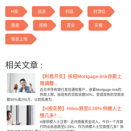
H按
低息
利息
封顶位
按息
按揭
置业
买楼
锁息上限
相关文章 :
【利息开支】拆招Mortgage-link存款上
限调整...
近日市传有银行发信通知客户，收紧Mortgage-link的
存款上限，由现有的贷款余额50%，变成现有的贷款余
额50%或200万，以较低者为...
【H按走势】Hibor跌至0.39% 供楼人士
悭几多？...
H按供楼人士注意！近月随着资金流入，今日一个月银
行同业拆息跌至0.39%，作为供楼人士究竟悭几多？拆