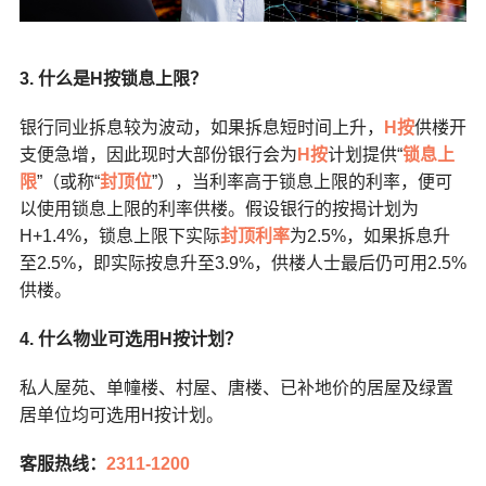
3. 什么是
H
按锁息上限？
银行同业拆息较为波动，如果拆息短时间上升，
H按
供楼开
支便急增，因此现时大部份银行会为
H按
计划提供“
锁息上
限
”（或称“
封顶位
”），当利率高于锁息上限的利率，便可
以使用锁息上限的利率供楼。假设银行的按揭计划为
H+1.4%，锁息上限下实际
封顶利率
为2.5%，如果拆息升
至2.5%，即实际按息升至3.9%，供楼人士最后仍可用2.5%
供楼。
4. 什么物业可选用
H
按计划？
私人屋苑、单幢楼、村屋、唐楼、已补地价的居屋及绿置
居单位均可选用H按计划。
客服热线：
2311-1200