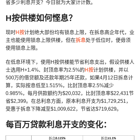
省多少利息开支？今日就为大家计计数。
H按供楼如何悭息？
现时
H按
计划绝大部份均有锁息上限，在拆息高企年代，业
主也能使用锁息上限供楼，但在
拆息
处于低位时，便毋须
使用锁息上限。
在低息环境下，使用H按供楼能节省利息支出，假设供楼人
士选用H+1.4%、封顶息率为2.5%的
H按
计划供楼，并以
500万的借贷额及还款年期25年还款，如果4月12日拆息计
算，实际按息低至1.515%，比封顶息率2.5%减少
0.985%，每月供款额约为$20,032，比封顶息率$22,431节
省$2,399。在总利息方面，原本利息开支为$1,729,251，
受惠于拆息下降减至$1,009,622，节省达$719,629。
每百万贷款利息开支的变化：