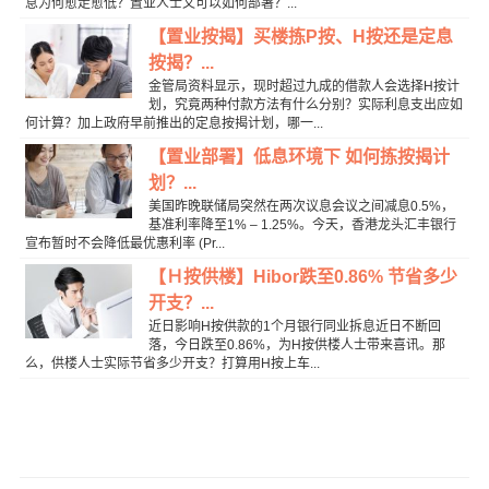
息为何愈走愈低？置业人士又可以如何部署？...
【置业按揭】买楼拣P按、H按还是定息
按揭？...
金管局资料显示，现时超过九成的借款人会选择H按计
划，究竟两种付款方法有什么分别？实际利息支出应如
何计算？加上政府早前推出的定息按揭计划，哪一...
【置业部署】低息环境下 如何拣按揭计
划？...
美国昨晚联储局突然在两次议息会议之间减息0.5%，
基准利率降至1% – 1.25%。今天，香港龙头汇丰银行
宣布暂时不会降低最优惠利率 (Pr...
【Ｈ按供楼】Hibor跌至0.86% 节省多少
开支？...
近日影响H按供款的1个月银行同业拆息近日不断回
落，今日跌至0.86%，为H按供楼人士带来喜讯。那
么，供楼人士实际节省多少开支？打算用H按上车...