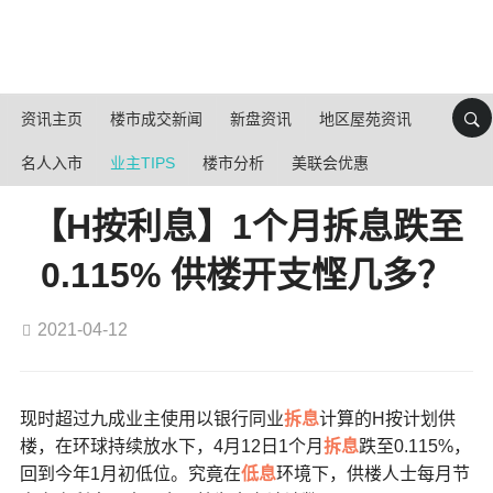
资讯主页
楼市成交新闻
新盘资讯
地区屋苑资讯
名人入市
业主TIPS
楼市分析
美联会优惠
【H按利息】1个月拆息跌至
0.115% 供楼开支悭几多？
2021-04-12
现时超过九成业主使用以银行同业
拆息
计算的H按计划供
楼，在环球持续放水下，4月12日1个月
拆息
跌至0.115%，
回到今年1月初低位。究竟在
低息
环境下，供楼人士每月节