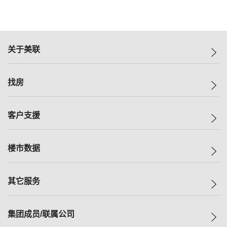
关于美联
美联集团
找房
投资者关系
集团动态
一手新房
客户支援
人才招募
买房
网站地图
上车
自助放盘
楼市数据
减价
专业经纪人
低价
分行网络
指数
其它服务
美联豪宅
查询热线
信心指数
独家楼盘
联络我们
最新成交
小区专页
租房
集团成员/联属公司
按揭计算机
历史成交
大湾区专页
居屋专页